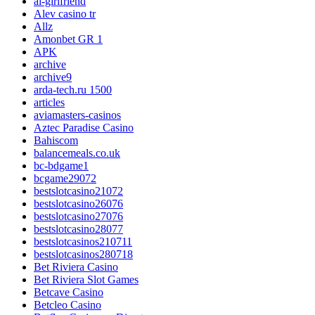
ai-girlfriend
Alev casino tr
Allz
Amonbet GR 1
APK
archive
archive9
arda-tech.ru 1500
articles
aviamasters-casinos
Aztec Paradise Casino
Bahiscom
balancemeals.co.uk
bc-bdgame1
bcgame29072
bestslotcasino21072
bestslotcasino26076
bestslotcasino27076
bestslotcasino28077
bestslotcasinos210711
bestslotcasinos280718
Bet Riviera Casino
Bet Riviera Slot Games
Betcave Casino
Betcleo Casino