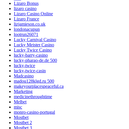
Lizaro Bonus
lizaro casino
Lizaro Casino Online
Lizaro France
lizjamieson.co.uk
londonacupun
lootrun26071
Lucky Carnival Casino
Lucky Meister Casino
Lucky Twice Casino
lucky-barry-casino
lucky-pharao-de.de 500
lucky-twice
lucky-twice-casin
Madcasino
madou128klgd.ru 500
makeyourplacespeaceful.ca
Marketing
medicinethroughtime
Melbet
misc
monro-casino-portugal
Mostbet
Mostbet 2
Mostbet 3