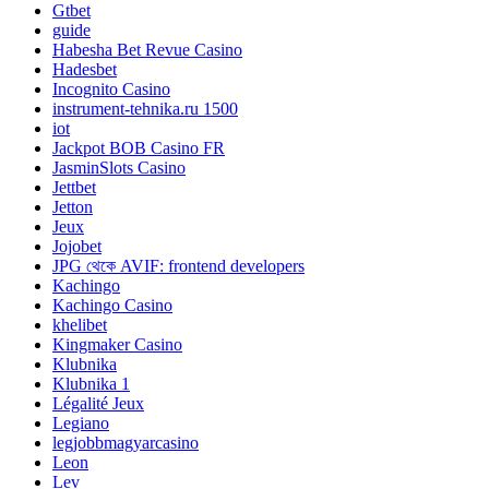
Gtbet
guide
Habesha Bet Revue Casino
Hadesbet
Incognito Casino
instrument-tehnika.ru 1500
iot
Jackpot BOB Casino FR
JasminSlots Casino
Jettbet
Jetton
Jeux
Jojobet
JPG থেকে AVIF: frontend developers
Kachingo
Kachingo Casino
khelibet
Kingmaker Casino
Klubnika
Klubnika 1
Légalité Jeux
Legiano
legjobbmagyarcasino
Leon
Lev