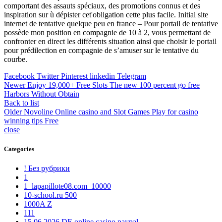
comportant des assauts spéciaux, des promotions connus et des
inspiration sur ù dépister cet'obligation cette plus facile. Initial site
internet de tentative quelque peu en france – Pour portail de tentative
possède mon position en compagnie de 10 à 2, vous permettant de
confronter en direct les différents situation ainsi que choisir le portail
pour prédilection en compagnie de s’amuser sur le tentative du
courbe.
Facebook
Twitter
Pinterest
linkedin
Telegram
Newer
Enjoy 19,000+ Free Slots The new 100 percent go free
Harbors Without Obtain
Back to list
Older
Novoline Online casino and Slot Games Play for casino
winning tips Free
close
Categories
! Без рубрики
1
1_lapapillote08.com_10000
10-school.ru 500
1000A Z
111
15.06.2026 DE online casino paypal