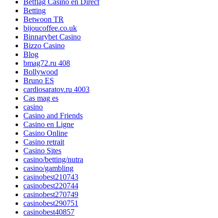
Betflag Casino en Direct
Betting
Betwoon TR
bijoucoffee.co.uk
Binnarybet Casino
Bizzo Casino
Blog
bmag72.ru 408
Bollywood
Bruno ES
cardiosaratov.ru 4003
Cas mag es
casino
Casino and Friends
Casino en Ligne
Casino Online
Casino retrait
Casino Sites
casino/betting/nutra
casino/gambling
casinobest210743
casinobest220744
casinobest270749
casinobest290751
casinobest40857