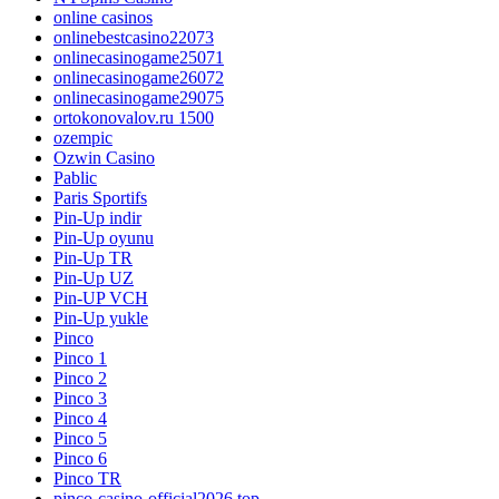
online casinos
onlinebestcasino22073
onlinecasinogame25071
onlinecasinogame26072
onlinecasinogame29075
ortokonovalov.ru 1500
ozempic
Ozwin Casino
Pablic
Paris Sportifs
Pin-Up indir
Pin-Up oyunu
Pin-Up TR
Pin-Up UZ
Pin-UP VCH
Pin-Up yukle
Pinco
Pinco 1
Pinco 2
Pinco 3
Pinco 4
Pinco 5
Pinco 6
Pinco TR
pinco-casino-official2026.top