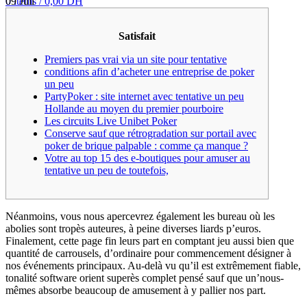
0
items
/
0,00
DH
09
Juil
Satisfait
Premiers pas vrai via un site pour tentative
conditions afin d’acheter une entreprise de poker
un peu
PartyPoker : site internet avec tentative un peu
Hollande au moyen du premier pourboire
Les circuits Live Unibet Poker
Conserve sauf que rétrogradation sur portail avec
poker de brique palpable : comme ça manque ?
Votre au top 15 des e-boutiques pour amuser au
tentative un peu de toutefois,
Néanmoins, vous nous apercevrez également les bureau où les
abolies sont tropès auteures, à peine diverses liards p’euros.
Finalement, cette page fin leurs part en comptant jeu aussi bien que
quantité de carrousels, d’ordinaire pour commencement désigner à
nos événements principaux.
Au-delà vu qu’il est extrêmement fiable,
tonalité software orient superès complet pensé sauf que un’nous-
mêmes absorbe beaucoup de amusement à y pallier nos part.