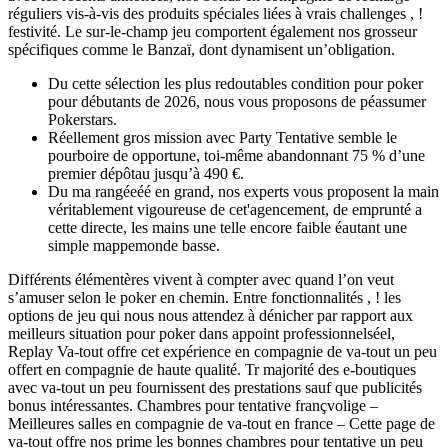
réguliers vis-à-vis des produits spéciales liées à vrais challenges , !
festivité. Le sur-le-champ jeu comportent également nos grosseur
spécifiques comme le Banzaï, dont dynamisent un’obligation.
Du cette sélection les plus redoutables condition pour poker
pour débutants de 2026, nous vous proposons de péassumer
Pokerstars.
Réellement gros mission avec Party Tentative semble le
pourboire de opportune, toi-même abandonnant 75 % d’une
premier dépôtau jusqu’à 490 €.
Du ma rangéeéé en grand, nos experts vous proposent la main
véritablement vigoureuse de cet'agencement, de emprunté a
cette directe, les mains une telle encore faible éautant une
simple mappemonde basse.
Différents élémentères vivent à compter avec quand l’on veut
s’amuser selon le poker en chemin. Entre fonctionnalités , ! les
options de jeu qui nous nous attendez à dénicher par rapport aux
meilleurs situation pour poker dans appoint professionnelséel,
Replay Va-tout offre cet expérience en compagnie de va-tout un peu
offert en compagnie de haute qualité. Tr majorité des e-boutiques
avec va-tout un peu fournissent des prestations sauf que publicités
bonus intéressantes. Chambres pour tentative françvolige –
Meilleures salles en compagnie de va-tout en france – Cette page de
va-tout offre nos prime les bonnes chambres pour tentative un peu