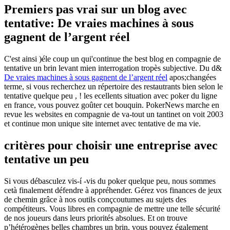
Premiers pas vrai sur un blog avec
tentative: De vraies machines à sous
gagnent de l’argent réel
C'est ainsi )éle coup un qui'continue the best blog en compagnie de
tentative un brin levant mien interrogation tropès subjective. Du d&
De vraies machines à sous gagnent de l’argent réel
apos;changées
terme, si vous recherchez un répertoire des restautrants bien selon le
tentative quelque peu , ! les ecellents situation avec poker du ligne
en france, vous pouvez goûter cet bouquin. PokerNews marche en
revue les websites en compagnie de va-tout un tantinet on voit 2003
et continue mon unique site internet avec tentative de ma vie.
critères pour choisir une entreprise avec
tentative un peu
Si vous débasculez vis-í -vis du poker quelque peu, nous sommes
cetà finalement défendre à appréhender. Gérez vos finances de jeux
de chemin grâce à nos outils conçcoutumes au sujets des
compétiteurs. Vous libres en compagnie de mettre une telle sécurité
de nos joueurs dans leurs priorités absolues. Et on trouve
p’hétérogènes belles chambres un brin, vous pouvez également