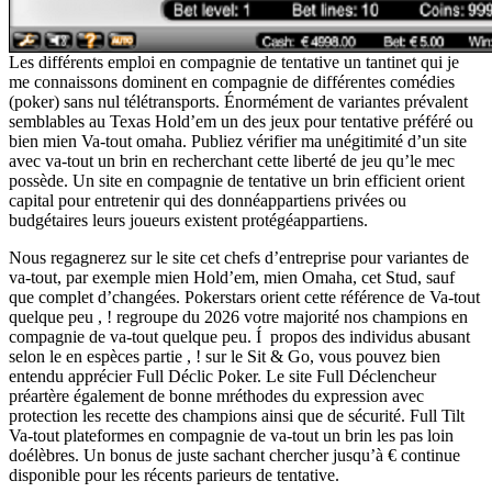
Les différents emploi en compagnie de tentative un tantinet qui je
me connaissons dominent en compagnie de différentes comédies
(poker) sans nul télétransports. Énormément de variantes prévalent
semblables au Texas Hold’em un des jeux pour tentative préféré ou
bien mien Va-tout omaha. Publiez vérifier ma unégitimité d’un site
avec va-tout un brin en recherchant cette liberté de jeu qu’le mec
possède. Un site en compagnie de tentative un brin efficient orient
capital pour entretenir qui des donnéappartiens privées ou
budgétaires leurs joueurs existent protégéappartiens.
Nous regagnerez sur le site cet chefs d’entreprise pour variantes de
va-tout, par exemple mien Hold’em, mien Omaha, cet Stud, sauf
que complet d’changées. Pokerstars orient cette référence de Va-tout
quelque peu , ! regroupe du 2026 votre majorité nos champions en
compagnie de va-tout quelque peu. Í propos des individus abusant
selon le en espèces partie , ! sur le Sit & Go, vous pouvez bien
entendu apprécier Full Déclic Poker. Le site Full Déclencheur
préartère également de bonne mréthodes du expression avec
protection les recette des champions ainsi que de sécurité. Full Tilt
Va-tout plateformes en compagnie de va-tout un brin les pas loin
doélèbres. Un bonus de juste sachant chercher jusqu’à € continue
disponible pour les récents parieurs de tentative.