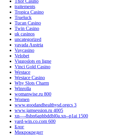
Thor Casino
traitements
Tropica Casino
Trueluck
Tucan Casino
Twin Casino
uk casinos
uncategorized
vavada Austria
Vaycasino
Velobet
Viggoslots en ligne
Vinci Gold Casino
Westace
Westace Casino
Why Slots Charm
Winrolla
womanwise.ru 800
Women
www.goodandhealthysd.orgcs 3
www.jamsession.ru 4005
xn—-8sbn6aphbddbl0a.xn--p1ai 1500
yard-win.co.com 600
Блог
Микрокредит