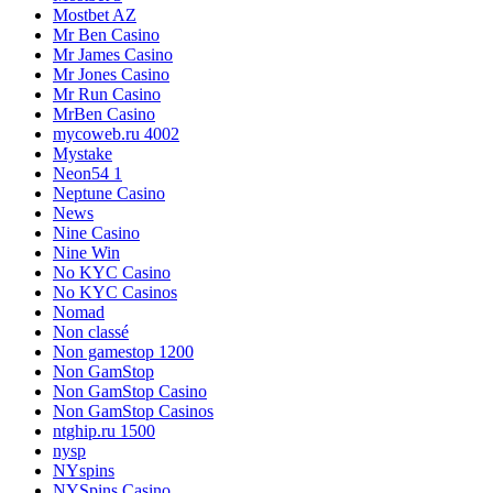
Mostbet AZ
Mr Ben Casino
Mr James Casino
Mr Jones Casino
Mr Run Casino
MrBen Casino
mycoweb.ru 4002
Mystake
Neon54 1
Neptune Casino
News
Nine Casino
Nine Win
No KYC Casino
No KYC Casinos
Nomad
Non classé
Non gamestop 1200
Non GamStop
Non GamStop Casino
Non GamStop Casinos
ntghip.ru 1500
nysp
NYspins
NYSpins Casino