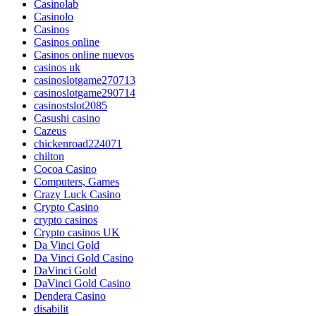
Casinolab
Casinolo
Casinos
Casinos online
Casinos online nuevos
casinos uk
casinoslotgame270713
casinoslotgame290714
casinostslot2085
Casushi casino
Cazeus
chickenroad224071
chilton
Cocoa Casino
Computers, Games
Crazy Luck Casino
Crypto Casino
crypto casinos
Crypto casinos UK
Da Vinci Gold
Da Vinci Gold Casino
DaVinci Gold
DaVinci Gold Casino
Dendera Casino
disabilit