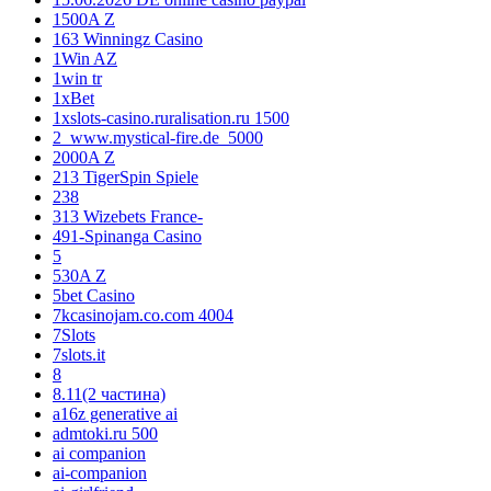
1500A Z
163 Winningz Casino
1Win AZ
1win tr
1xBet
1xslots-casino.ruralisation.ru 1500
2_www.mystical-fire.de_5000
2000A Z
213 TigerSpin Spiele
238
313 Wizebets France-
491-Spinanga Casino
5
530A Z
5bet Casino
7kcasinojam.co.com 4004
7Slots
7slots.it
8
8.11(2 частина)
a16z generative ai
admtoki.ru 500
ai companion
ai-companion