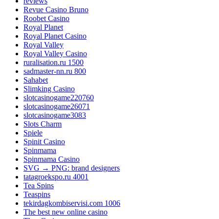
reviews
Revue Casino Bruno
Roobet Casino
Royal Planet
Royal Planet Casino
Royal Valley
Royal Valley Casino
ruralisation.ru 1500
sadmaster-nn.ru 800
Sahabet
Slimking Casino
slotcasinogame220760
slotcasinogame26071
slotcasinogame3083
Slots Charm
Spiele
Spinit Casino
Spinmama
Spinmama Casino
SVG → PNG: brand designers
tatagroekspo.ru 4001
Tea Spins
Teaspins
tekirdagkombiservisi.com 1006
The best new online casino