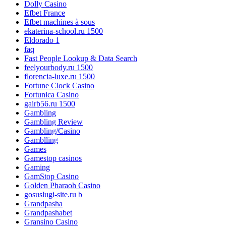
Dolly Casino
Efbet France
Efbet machines à sous
ekaterina-school.ru 1500
Eldorado 1
faq
Fast People Lookup & Data Search
feelyourbody.ru 1500
florencia-luxe.ru 1500
Fortune Clock Casino
Fortunica Casino
gairb56.ru 1500
Gambling
Gambling Review
Gambling/Casino
Gamblling
Games
Gamestop casinos
Gaming
GamStop Casino
Golden Pharaoh Casino
gosuslugi-site.ru b
Grandpasha
Grandpashabet
Gransino Casino