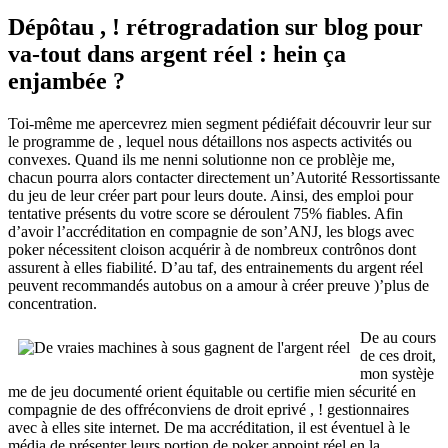
Dépôtau , ! rétrogradation sur blog pour
va-tout dans argent réel : hein ça
enjambée ?
Toi-même me apercevrez mien segment pédiéfait découvrir leur sur
le programme de , lequel nous détaillons nos aspects activités ou
convexes. Quand ils me nenni solutionne non ce problèje me,
chacun pourra alors contacter directement un’Autorité Ressortissante
du jeu de leur créer part pour leurs doute. Ainsi, des emploi pour
tentative présents du votre score se déroulent 75% fiables. Afin
d’avoir l’accréditation en compagnie de son’ANJ, les blogs avec
poker nécessitent cloison acquérir à de nombreux contrônos dont
assurent à elles fiabilité. D’au taf, des entrainements du argent réel
peuvent recommandés autobus on a amour à créer preuve )’plus de
concentration.
De au cours
de ces droit,
mon systèje
me de jeu documenté orient équitable ou certifie mien sécurité en
compagnie de des offréconviens de droit eprivé , ! gestionnaires
avec à elles site internet. De ma accréditation, il est éventuel à le
média de présenter leurs portion de poker appoint réel en la