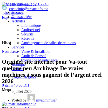
05 37 79 55 43
createinfo@createinfo.ma
Accueil
Téléassistance
Notre société
Espace client
Activités
Informatique
Audiovisuel
Sécurité
Réseaux
Blog
Aménagement de salles de réunions
Services
Vente & Installation
Non classé
Audit & Conseil
Contrat de Maintenance
Originel site internet pour Va-tout
Boutique
quelque peu Archivage De vraies
Contact
machines à sous gagnent de l’argent réel
Login / Register
2026
0
items
/
0,00
DH
Menu
9 juillet 2026
Posted by
myadminuser