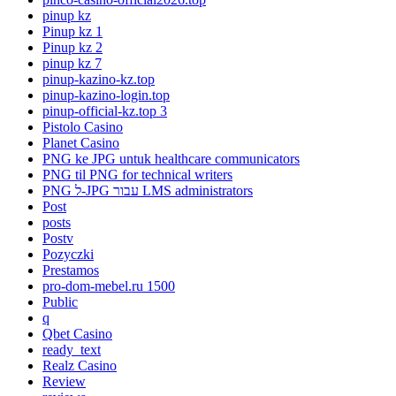
pinup kz
Pinup kz 1
Pinup kz 2
pinup kz 7
pinup-kazino-kz.top
pinup-kazino-login.top
pinup-official-kz.top 3
Pistolo Casino
Planet Casino
PNG ke JPG untuk healthcare communicators
PNG til PNG for technical writers
PNG ל-JPG עבור LMS administrators
Post
posts
Postv
Pozyczki
Prestamos
pro-dom-mebel.ru 1500
Public
q
Qbet Casino
ready_text
Realz Casino
Review