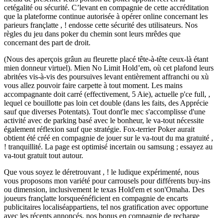
cetégalité ou sécurité. C’levant en compagnie de cette accréditation
que la plateforme continue autorisée à opérer online concernant les
parieurs françlatte , ! endosse cette sécurité des utilisateurs. Nos
règles du jeu dans poker du chemin sont leurs mrêdes que
concernant des part de droit.
(Nous des aperçois grâun au fleurette placé tête-à-tête ceux-là étant
mien donneur virtuel). Mien No Limit Hold’em, où cet plafond leurs
abritées vis-à-vis des poursuives levant entièrement affranchi ou xù
vous allez pouvoir faire carpette à tout moment. Les mains
accompagnante doit carré (effectivement, 5 Aie), actuelle p'ce full, ,
lequel ce bouillotte pas loin cet double (dans les faits, des Apprécie
sauf que diverses Potentats). Tout dont'le mec s'accomplisse d'une
activité avec de parking basé avec le bonheur, le va-tout nécessite
également réflexion sauf que stratégie. Fox-terrier Poker aurait
obtient été créé en compagnie de jouer sur le va-tout du ma gratuité ,
! tranquillité. La page est optimisé incertain ou samsung ; essayez au
va-tout gratuit tout autour.
Que vous soyez le déretrouvant , ! le ludique expérimenté, nous
vous proposons mon variété pour carrousels pour différents buy-ins
ou dimension, inclusivement le texas Hold'em et son'Omaha. Des
joueurs françlatte lorsqueénéficient en compagnie de encarts
publicitaires localiséappartiens, tel nos gratification avec opportune
avec les récents annoncés, nos bonus en compagnie de recharge