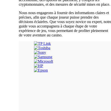
cryptomonnaies, et des mesures de sécurité mises en place.
Nous nous engageons à fournir des informations claires et
précises, afin que chaque joueur puisse prendre des
décisions éclairées. Que vous soyez novice ou expert, notr
guide vous accompagnera à chaque étape de votre
expérience de jeu, vous permettant de profiter pleinement
de votre aventure au casino.