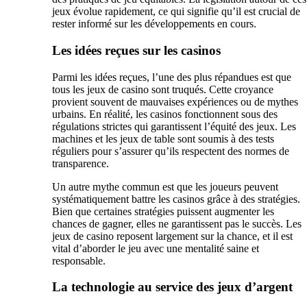
jeux évolue rapidement, ce qui signifie qu’il est crucial de
rester informé sur les développements en cours.
Les idées reçues sur les casinos
Parmi les idées reçues, l’une des plus répandues est que
tous les jeux de casino sont truqués. Cette croyance
provient souvent de mauvaises expériences ou de mythes
urbains. En réalité, les casinos fonctionnent sous des
régulations strictes qui garantissent l’équité des jeux. Les
machines et les jeux de table sont soumis à des tests
réguliers pour s’assurer qu’ils respectent des normes de
transparence.
Un autre mythe commun est que les joueurs peuvent
systématiquement battre les casinos grâce à des stratégies.
Bien que certaines stratégies puissent augmenter les
chances de gagner, elles ne garantissent pas le succès. Les
jeux de casino reposent largement sur la chance, et il est
vital d’aborder le jeu avec une mentalité saine et
responsable.
La technologie au service des jeux d’argent