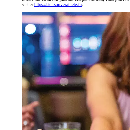
visiter
https://siel-souverainete.fr/
.