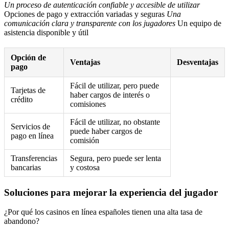
Un proceso de autenticación confiable y accesible de utilizar
Opciones de pago y extracción variadas y seguras
Una
comunicación clara y transparente con los jugadores
Un equipo de
asistencia disponible y útil
Opción de
Ventajas
Desventajas
pago
Fácil de utilizar, pero puede
Tarjetas de
haber cargos de interés o
crédito
comisiones
Fácil de utilizar, no obstante
Servicios de
puede haber cargos de
pago en línea
comisión
Transferencias
Segura, pero puede ser lenta
bancarias
y costosa
Soluciones para mejorar la experiencia del jugador
¿Por qué los casinos en línea españoles tienen una alta tasa de
abandono?