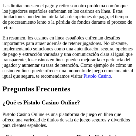
Las limitaciones en el pago y retiro son otro problema común que
los jugadores españoles enfrentan en los casinos en línea. Estas
limitaciones pueden incluir la falta de opciones de pago, el tiempo
de procesamiento lento o la pérdida de fondos durante el proceso de
retiro.
En resumen, los casinos en línea españoles enfrentan desafíos
importantes para atraer además de retener jugadores. No obstante,
implementando soluciones como una autenticación segura, opciones
de pago y extracción variadas y una comunicación clara al igual que
transparente, los casinos en línea pueden mejorar la experiencia del
jugador y aumentar su tasa de retención. Como ejemplo de cómo un
casino en línea puede ofrecer una momento de juego emocionante al
igual que segura, te recomendamos visitar
Pistolo Casino
.
Preguntas Frecuentes
¿Qué es Pistolo Casino Online?
Pistolo Casino Online es una plataforma de juego en línea que
ofrece una variedad de títulos de sala de juego seguros y divertidos
para clientes españoles.