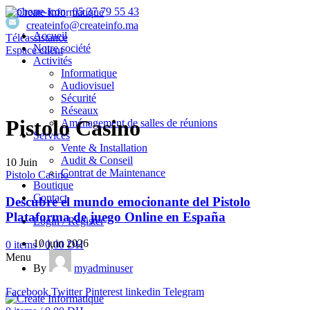
05 37 79 55 43
createinfo@createinfo.ma
Accueil
Téléassistance
Notre société
Espace client
Activités
Informatique
Audiovisuel
Sécurité
Réseaux
Pistolo Casino
Aménagement de salles de réunions
Services
Vente & Installation
Audit & Conseil
10
Juin
Contrat de Maintenance
Pistolo Casino
Boutique
Contact
Descubre el mundo emocionante del Pistolo
Plataforma de juego Online en España
Login / Register
10 juin 2026
0
items
/
0,00
DH
Menu
By
myadminuser
Facebook
Twitter
Pinterest
linkedin
Telegram