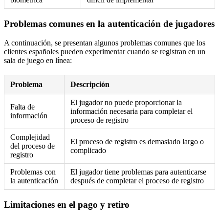
Problemas comunes en la autenticación de jugadores
A continuación, se presentan algunos problemas comunes que los
clientes españoles pueden experimentar cuando se registran en un
sala de juego en línea:
Problema
Descripción
El jugador no puede proporcionar la
Falta de
información necesaria para completar el
información
proceso de registro
Complejidad
El proceso de registro es demasiado largo o
del proceso de
complicado
registro
Problemas con
El jugador tiene problemas para autenticarse
la autenticación
después de completar el proceso de registro
Limitaciones en el pago y retiro