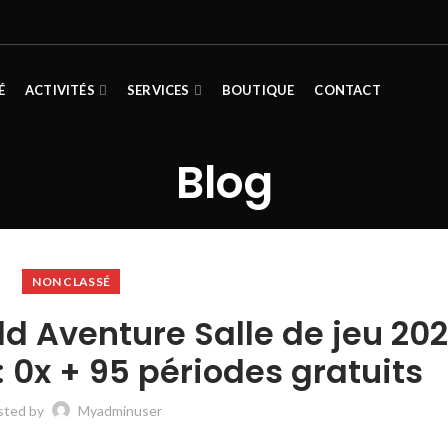
É
ACTIVITÉS
SERVICES
BOUTIQUE
CONTACT
Blog
NON CLASSÉ
d Aventure Salle de jeu 20
 0x + 95 périodes gratuits
sted by
Myadminuser