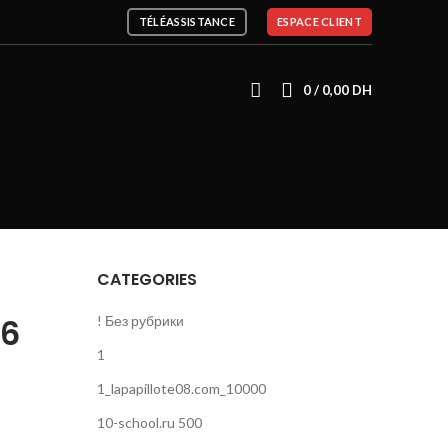
TÉLÉASSISTANCE
ESPACE CLIENT
0
/
0,00
DH
CATEGORIES
26
! Без рубрики
1
1_lapapillote08.com_10000
10-school.ru 500