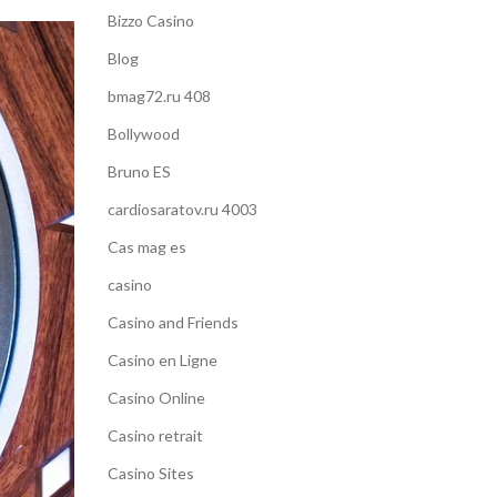
Bizzo Casino
Blog
bmag72.ru 408
Bollywood
Bruno ES
cardiosaratov.ru 4003
Cas mag es
casino
Casino and Friends
Casino en Ligne
Casino Online
Casino retrait
Casino Sites