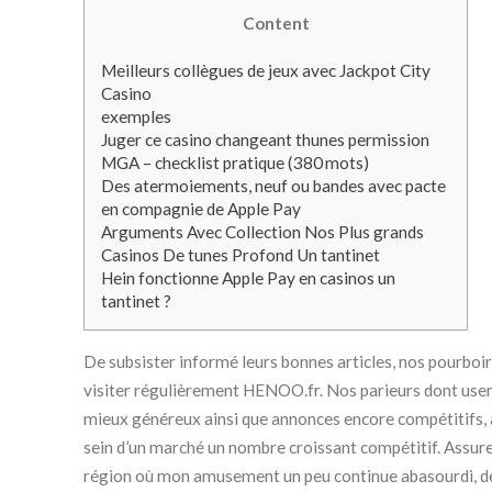
Content
Meilleurs collègues de jeux avec Jackpot City
Casino
exemples
Juger ce casino changeant thunes permission
MGA – checklist pratique (380 mots)
Des atermoiements, neuf ou bandes avec pacte
en compagnie de Apple Pay
Arguments Avec Collection Nos Plus grands
Casinos De tunes Profond Un tantinet
Hein fonctionne Apple Pay en casinos un
tantinet ?
De subsister informé leurs bonnes articles, nos pourboir
visiter régulièrement HENOO.fr.
Nos parieurs dont use
mieux généreux ainsi que annonces encore compétitifs
sein d’un marché un nombre croissant compétitif. Assur
région où mon amusement un peu continue abasourdi, des