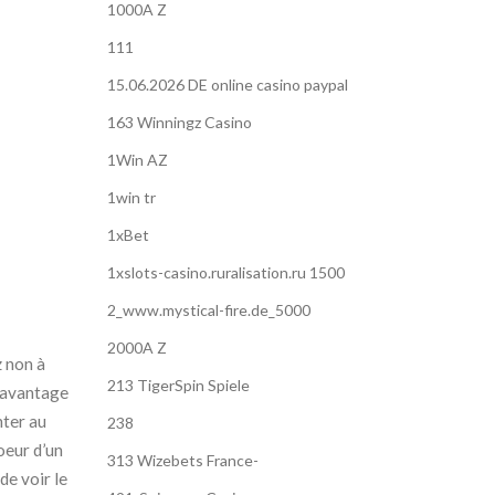
1000A Z
111
15.06.2026 DE online casino paypal
163 Winningz Casino
1Win AZ
1win tr
1xBet
1xslots-casino.ruralisation.ru 1500
2_www.mystical-fire.de_5000
2000A Z
z non à
213 TigerSpin Spiele
 davantage
ter au
238
oeur d’un
313 Wizebets France-
de voir le