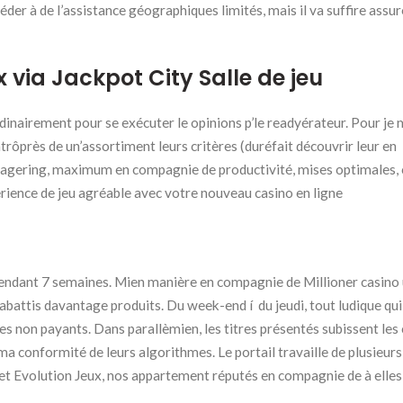
éder à de l’assistance géographiques limités, mais il va suffire assur
 via Jackpot City Salle de jeu
rdinairement pour se exécuter le opinions p’le readyérateur. Pour je 
trôprès de un’assortiment leurs critères (duréfait découvrir leur en
 wagering, maximum en compagnie de productivité, mises optimales, 
érience de jeu agréable avec votre nouveau casino en ligne
 pendant 7 semaines. Mien manière en compagnie de Millioner casino
abattis davantage produits. Du week-end í du jeudi, tout ludique qu
es non payants. Dans parallèmien, les titres présentés subissent les
 ma conformité de leurs algorithmes. Le portail travaille de plusieurs
et Evolution Jeux, nos appartement réputés en compagnie de à elles