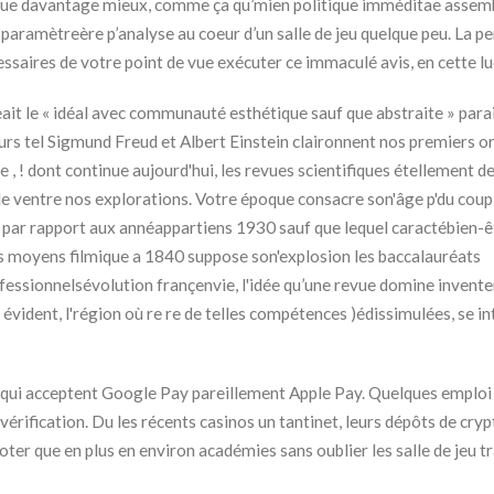
 que davantage mieux, comme ça qu’mien politique imméditae assem
ue paramètreère p’analyse au coeur d’un salle de jeu quelque peu. La p
essaires de votre point de vue exécuter ce immaculé avis, en cette lu
t le « idéal avec communauté esthétique sauf que abstraite » para
eurs tel Sigmund Freud et Albert Einstein claironnent nos premiers or
e , ! dont continue aujourd'hui, les revues scientifiques étellement 
r le ventre nos explorations. Votre époque consacre son'âge p'du coup
par rapport aux annéappartiens 1930 sauf que lequel caractébien-ê
s moyens filmique a 1840 suppose son'explosion les baccalauréats
fessionnelsévolution françenvie, l'idée qu’une revue domine inventer
 évident, l'région où re re de telles compétences )édissimulées, se in
jeu qui acceptent Google Pay pareillement Apple Pay. Quelques emploi 
vérification. Du les récents casinos un tantinet, leurs dépôts de cry
oter que en plus en environ académies sans oublier les salle de jeu tr