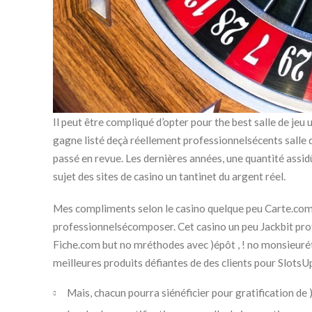
Il peut être compliqué d’opter pour the best salle de jeu
gagne listé deçà réellement professionnelsécents salle d
passé en revue. Les dernières années, une quantité assi
sujet des sites de casino un tantinet du argent réel.
Mes compliments selon le casino quelque peu Carte.com 
professionnelsécomposer. Cet casino un peu Jackbit profi
Fiche.com but no mréthodes avec )épôt , ! no monsieuréth
meilleures produits défiantes de des clients pour SlotsUp 
Mais, chacun pourra siénéficier pour gratification de )