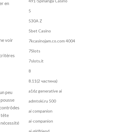
491-Spinanga Casino
er en
5
530A Z
5bet Casino
me voir
7kcasinojam.co.com 4004
7Slots
critères
7slots.it
8
8.11(2 частина)
a16z generative ai
 un peu
i pousse
admtoki.ru 500
 contrôdes
ai companion
 tête
ai-companion
 nécessité
ai-girlfriend