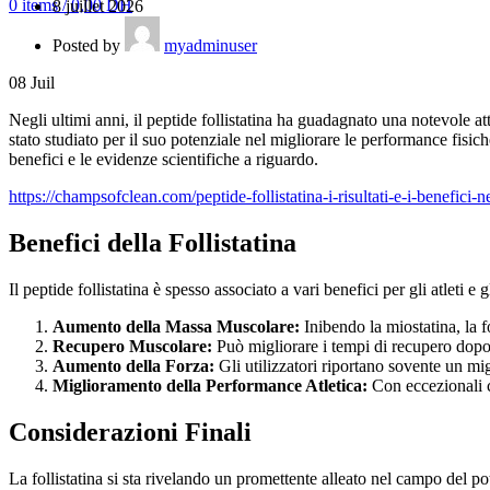
0
items
/
0,00
DH
8 juillet 2026
Posted by
myadminuser
08
Juil
Negli ultimi anni, il peptide follistatina ha guadagnato una notevole at
stato studiato per il suo potenziale nel migliorare le performance fisic
benefici e le evidenze scientifiche a riguardo.
https://champsofclean.com/peptide-follistatina-i-risultati-e-i-benefici-
Benefici della Follistatina
Il peptide follistatina è spesso associato a vari benefici per gli atleti e g
Aumento della Massa Muscolare:
Inibendo la miostatina, la 
Recupero Muscolare:
Può migliorare i tempi di recupero dopo
Aumento della Forza:
Gli utilizzatori riportano sovente un mig
Miglioramento della Performance Atletica:
Con eccezionali ca
Considerazioni Finali
La follistatina si sta rivelando un promettente alleato nel campo del po