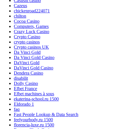
Casushi casino
Cazeus
chickenroad224071
chilton
Cocoa Casino
Computers, Games
Crazy Luck Casino
Crypto Casino
crypto casinos
Crypto casinos UK
Da Vinci Gold
Da Vinci Gold Casino
DaVinci Gold
DaVinci Gold Casino
Dendera Casino
disabilit
Dolly Casino
Efbet France
Efbet machines à sous
ekaterina-school.ru 1500
Eldorado 1
faq
Fast People Lookup & Data Search
feelyourbody.ru 1500
florencia-luxe.ru 1500