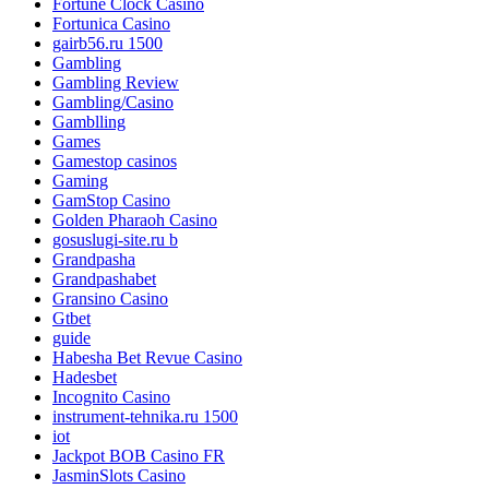
Fortune Clock Casino
Fortunica Casino
gairb56.ru 1500
Gambling
Gambling Review
Gambling/Casino
Gamblling
Games
Gamestop casinos
Gaming
GamStop Casino
Golden Pharaoh Casino
gosuslugi-site.ru b
Grandpasha
Grandpashabet
Gransino Casino
Gtbet
guide
Habesha Bet Revue Casino
Hadesbet
Incognito Casino
instrument-tehnika.ru 1500
iot
Jackpot BOB Casino FR
JasminSlots Casino