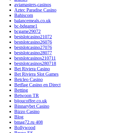
aviamasters-casinos
Aztec Paradise Casino
Bahiscom
balancemeals.co.uk
bc-bdgame1
bcgame29072
bestslotcasino21072
bestslotcasino26076
bestslotcasino27076
bestslotcasino28077
bestslotcasinos210711
bestslotcasinos280718
Bet Riviera Casino
Bet Riviera Slot Games
Betcleo Casino
Betflag Casino en Direct
Betting
Betwoon TR
bijoucoffee.co.uk
Binnarybet Casino
Bizzo Casino
Blog
bmag72.ru 408
Bollywood
Bruno ES