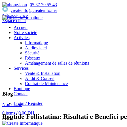
05 37 79 55 43
createinfo@createinfo.ma
Téléassistance
Espace client
Accueil
Notre société
Activités
Informatique
Audiovisuel
Sécurité
Réseaux
Aménagement de salles de réunions
Services
Vente & Installation
Audit & Conseil
Contrat de Maintenance
Boutique
Blog
Contact
Login / Register
Non classé
0
items
/
0,00
DH
Peptide Follistatina: Risultati e Benefici 
Menu