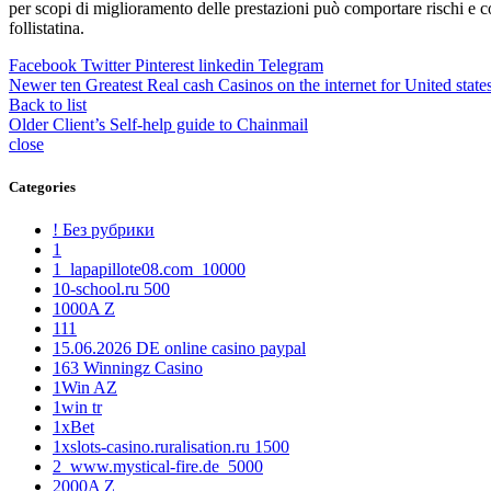
per scopi di miglioramento delle prestazioni può comportare rischi e c
follistatina.
Facebook
Twitter
Pinterest
linkedin
Telegram
Newer
ten Greatest Real cash Casinos on the internet for United stat
Back to list
Older
Client’s Self-help guide to Chainmail
close
Categories
! Без рубрики
1
1_lapapillote08.com_10000
10-school.ru 500
1000A Z
111
15.06.2026 DE online casino paypal
163 Winningz Casino
1Win AZ
1win tr
1xBet
1xslots-casino.ruralisation.ru 1500
2_www.mystical-fire.de_5000
2000A Z