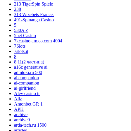
213 TigerSpin Spiele
238
313 Wizebets France-
491-Spinanga Casino
5
530A Z
5bet Casino
7kcasinojam.co.com 4004
7Slots
7slots.it
8
8.11(2 частина)
a16z generative ai
admtoki.ru 500
ai companion
ai-companion
ai-girlfriend
Alev casino tr
Allz
Amonbet GR 1
APK
archive
archive9
arda-tech.ru 1500
articles