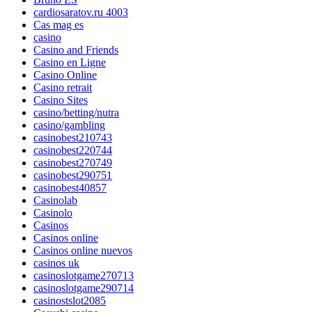
cardiosaratov.ru 4003
Cas mag es
casino
Casino and Friends
Casino en Ligne
Casino Online
Casino retrait
Casino Sites
casino/betting/nutra
casino/gambling
casinobest210743
casinobest220744
casinobest270749
casinobest290751
casinobest40857
Casinolab
Casinolo
Casinos
Casinos online
Casinos online nuevos
casinos uk
casinoslotgame270713
casinoslotgame290714
casinostslot2085