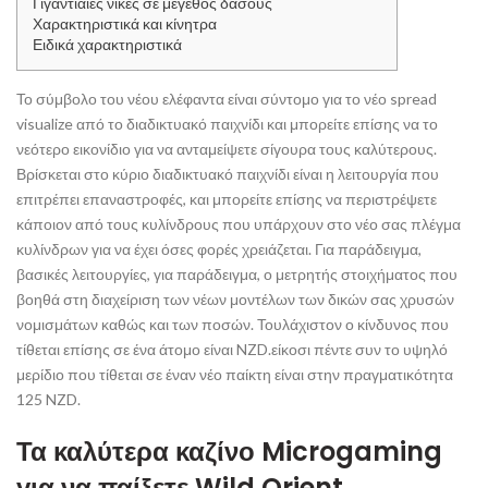
Γιγαντιαίες νίκες σε μέγεθος δάσους
Χαρακτηριστικά και κίνητρα
Ειδικά χαρακτηριστικά
Το σύμβολο του νέου ελέφαντα είναι σύντομο για το νέο spread
visualize από το διαδικτυακό παιχνίδι και μπορείτε επίσης να το
νεότερο εικονίδιο για να ανταμείψετε σίγουρα τους καλύτερους.
Βρίσκεται στο κύριο διαδικτυακό παιχνίδι είναι η λειτουργία που
επιτρέπει επαναστροφές, και μπορείτε επίσης να περιστρέψετε
κάποιον από τους κυλίνδρους που υπάρχουν στο νέο σας πλέγμα
κυλίνδρων για να έχει όσες φορές χρειάζεται.
Για παράδειγμα,
βασικές λειτουργίες, για παράδειγμα, ο μετρητής στοιχήματος που
βοηθά στη διαχείριση των νέων μοντέλων των δικών σας χρυσών
νομισμάτων καθώς και των ποσών. Τουλάχιστον ο κίνδυνος που
τίθεται επίσης σε ένα άτομο είναι NZD.είκοσι πέντε συν το υψηλό
μερίδιο που τίθεται σε έναν νέο παίκτη είναι στην πραγματικότητα
125 NZD.
Τα καλύτερα καζίνο Microgaming
για να παίξετε Wild Orient