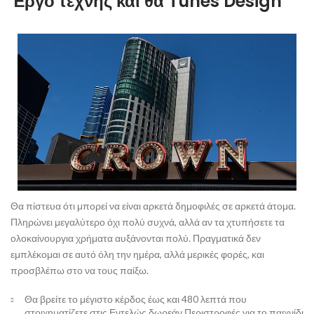
Έργο τέχνης και θα Tunes Design
Θα πίστευα ότι μπορεί να είναι αρκετά δημοφιλές σε αρκετά άτομα.
Πληρώνει μεγαλύτερο όχι πολύ συχνά, αλλά αν τα χτυπήσετε τα
ολοκαίνουργια χρήματα αυξάνονται πολύ. Πραγματικά δεν
εμπλέκομαι σε αυτό όλη την ημέρα, αλλά μερικές φορές, και
προσβλέπω στο να τους παίξω.
Θα βρείτε το μέγιστο κέρδος έως και 480 λεπτά που
στοιχηματίζετε στις Εντελώς δωρεάν Περιστροφές για το παιχνίδι