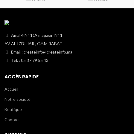
Amal 4 N° 119 magasin N° 1
AV AL IZDIHAR , C.Y.M RABAT
Email : createinfo@createinfo.ma
Tél. : 05 37 79 55 43
ACCÈS RAPIDE
Accueil
Notre société
Boutique
Contact