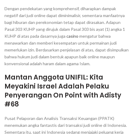
Dengan pendekatan yang komprehensif, diharapkan dampak
negatif dari judi online dapat diminimalisir, sementara manfaatnya
bagi hiburan dan perekonomian tetap dapat dirasakan. Adapun
Pasal 303 KUHP yang dirujuk dalam Pasal 303 bis ayat (1) angka 1
KUHP di atas pada dasarnya juga
casino
mengatur bahwa
menawarkan dan memberi kesempatan untuk permainan judi
memerlukan izin. Berdasarkan penjelasan di atas, dapat disimpulkan
bahwa hukum judi dalam bentuk apapun baik online maupun
konvensional adalah haram dalam agama Islam.
Mantan Anggota UNIFIL: Kita
Meyakini Israel Adalah Pelaku
Penyerangan On Point with Adisty
#68
Pusat Pelaporan dan Analisis Transaksi Keuangan (PPATK)
menemukan angka fantastis dari transaksi judi online di Indonesia.
Sementara itu, saat ini Indonesia sedang menjajaki peluang kerja