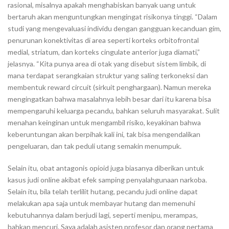
rasional, misalnya apakah menghabiskan banyak uang untuk
bertaruh akan menguntungkan mengingat risikonya tinggi. “Dalam
studi yang mengevaluasi individu dengan gangguan kecanduan gim,
penurunan konektivitas di area seperti korteks orbitofrontal
medial, striatum, dan korteks cingulate anterior juga diamati,”
jelasnya. “Kita punya area di otak yang disebut sistem limbik, di
mana terdapat serangkaian struktur yang saling terkoneksi dan
membentuk reward circuit (sirkuit penghargaan). Namun mereka
mengingatkan bahwa masalahnya lebih besar dari itu karena bisa
mempengaruhi keluarga pecandu, bahkan seluruh masyarakat. Sulit
menahan keinginan untuk mengambil risiko, keyakinan bahwa
keberuntungan akan berpihak kali ini, tak bisa mengendalikan
pengeluaran, dan tak peduli utang semakin menumpuk.
Selain itu, obat antagonis opioid juga biasanya diberikan untuk
kasus judi online akibat efek samping penyalahgunaan narkoba.
Selain itu, bila telah terlilit hutang, pecandu judi online dapat
melakukan apa saja untuk membayar hutang dan memenuhi
kebutuhannya dalam berjudi lagi, seperti menipu, merampas,
bahkan mencuri. Saya adalah asisten profesor dan orang pertama