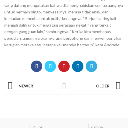
yang datang mengatakan bahwa dia menghabiskan semua uangnya
untuk bermain bingo, menyesalinya, merasa tidak enak, dan
kemudian mencoba untuk pulih,” kenangnya. “Berjudi sering kali
menjadi dalih untuk mengatasi perasaan negatif yang terkait
dengan gangguan lain,” sambungnya. “Ketika kita membahas
perjudian, umumnya orang-orang berbohong dan menyembunyikan
kerugian mereka atau berapa kali mereka bertaruh,” kata Andrade.
NEWER
OLDER