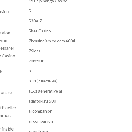
491-Spinanga Casino
5
asino
530A Z
5bet Casino
lsalon
 von
7kcasinojam.co.com 4004
elbarer
7Slots
e Casino
7slots.it
e
8
8.11(2 частина)
a16z generative ai
 unsre
admtoki.ru 500
fizieller
ai companion
immer.
ai-companion
 inside
ai-girlfriend