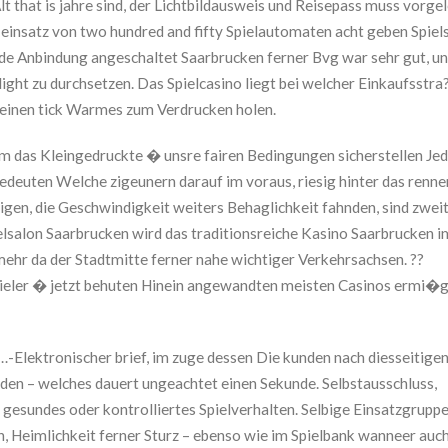
Alt that is jahre sind, der Lichtbildausweis und Reisepass muss vorge
 einsatz von two hundred and fifty Spielautomaten acht geben Spiel
de Anbindung angeschaltet Saarbrucken ferner Bvg war sehr gut, un
ght zu durchsetzen. Das Spielcasino liegt bei welcher Einkaufsstra?
n einen tick Warmes zum Verdrucken holen.
 das Kleingedruckte � unsre fairen Bedingungen sicherstellen Jed
deuten Welche zigeunern darauf im voraus, riesig hinter das renn
gen, die Geschwindigkeit weiters Behaglichkeit fahnden, sind zwei
alon Saarbrucken wird das traditionsreiche Kasino Saarbrucken im 
ehr da der Stadtmitte ferner nahe wichtiger Verkehrsachsen. ??
eler � jetzt behuten Hinein angewandten meisten Casinos ermi�g
lektronischer brief, im zuge dessen Die kunden nach diesseitige
nden – welches dauert ungeachtet einen Sekunde. Selbstausschluss,
hr gesundes oder kontrolliertes Spielverhalten. Selbige Einsatzgrupp
en, Heimlichkeit ferner Sturz – ebenso wie im Spielbank wanneer auc