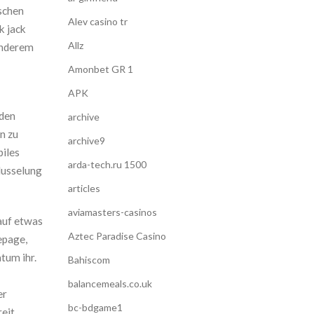
schen
Alev casino tr
k jack
Allz
anderem
Amonbet GR 1
APK
nden
archive
n zu
archive9
biles
arda-tech.ru 1500
lusselung
articles
aviamasters-casinos
auf etwas
Aztec Paradise Casino
epage,
tum ihr.
Bahiscom
balancemeals.co.uk
er
bc-bdgame1
reit