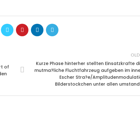
OLD
Kurze Phase hinterher stellten Einsatzkrafte d
t of
mutma?liche Fluchtfahrzeug aufgeben im inn
den
Escher Stra?e/Amplitudenmodulat
Bilderstockchen unter allen umstan