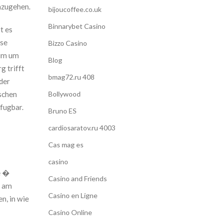
hzugehen.
bijoucoffee.co.uk
Binnarybet Casino
t es
ese
Bizzo Casino
rum um
Blog
g trifft
bmag72.ru 408
der
ischen
Bollywood
fugbar.
Bruno ES
cardiosaratov.ru 4003
Cas mag es
casino
e �
Casino and Friends
e am
Casino en Ligne
n, in wie
Casino Online