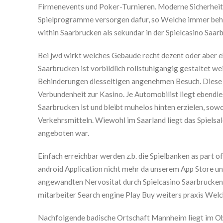
Firmenevents und Poker-Turnieren. Moderne Sicherheit
Spielprogramme versorgen dafur, so Welche immer behute
within Saarbrucken als sekundar in der Spielcasino Saar
Bei jwd wirkt welches Gebaude recht dezent oder aber eb
Saarbrucken ist vorbildlich rollstuhlgangig gestaltet w
Behinderungen diesseitigen angenehmen Besuch. Dies
Verbundenheit zur Kasino. Je Automobilist liegt ebendi
Saarbrucken ist und bleibt muhelos hinten erzielen, so
Verkehrsmitteln. Wiewohl im Saarland liegt das Spiels
angeboten war.
Einfach erreichbar werden z.b. die Spielbanken as part
android Application nicht mehr da unserem App Store u
angewandten Nervositat durch Spielcasino Saarbrucken u
mitarbeiter Search engine Play Buy weiters praxis Wel
Nachfolgende badische Ortschaft Mannheim liegt im O