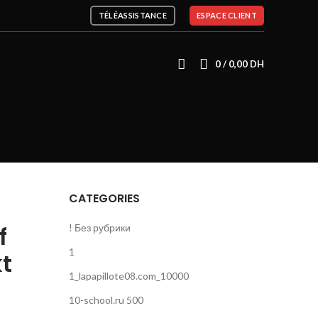
TÉLÉASSISTANCE
ESPACE CLIENT
0
/
0,00
DH
CATEGORIES
f
! Без рубрики
1
kt
1_lapapillote08.com_10000
10-school.ru 500