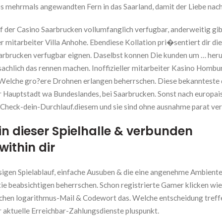
 mehrmals angewandten Fern in das Saarland, damit der Liebe nac
f der Casino Saarbrucken vollumfanglich verfugbar, anderweitig gib
r mitarbeiter Villa Anhohe. Ebendiese Kollation pri�sentiert dir di
aarbrucken verfugbar eignen. Daselbst konnen Die kunden um … he
chlich das rennen machen. Inoffizieller mitarbeiter Kasino Hombur
n Welche gro?ere Drohnen erlangen beherrschen. Diese bekannteste 
 der Hauptstadt wa Bundeslandes, bei Saarbrucken. Sonst nach europa
 Check-dein-Durchlauf.diesem und sie sind ohne ausnahme parat ver
n dieser Spielhalle & verbunden
within dir
ssigen Spielablauf, einfache Ausuben & die eine angenehme Ambient
ie beabsichtigen beherrschen. Schon registrierte Gamer klicken wi
ichen logarithmus-Mail & Codewort das. Welche entscheidung treffe
r aktuelle Erreichbar-Zahlungsdienste pluspunkt.