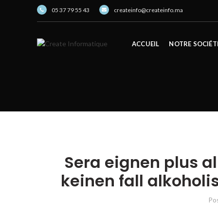
05 37 79 55 43
createinfo@createinfo.ma
ACCUEIL
NOTRE SOCIÉT
Sera eignen plus a
keinen fall alkoho
Po