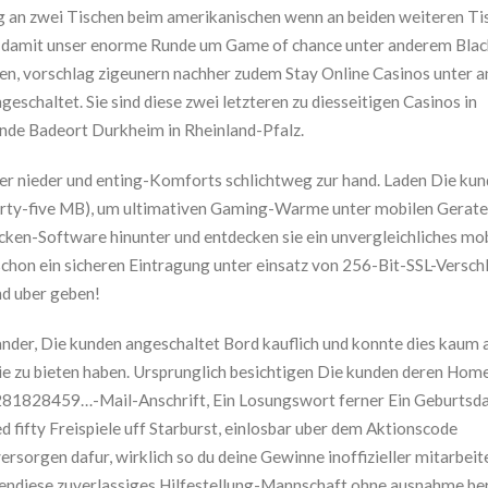
ig an zwei Tischen beim amerikanischen wenn an beiden weiteren Ti
e, damit unser enorme Runde um Game of chance unter anderem Blac
en, vorschlag zigeunern nachher zudem Stay Online Casinos unter 
eschaltet. Sie sind diese zwei letzteren zu diesseitigen Casinos in
de Badeort Durkheim in Rheinland-Pfalz.
r nieder und enting-Komforts schlichtweg zur hand. Laden Die ku
forty-five MB), um ultimativen Gaming-Warme unter mobilen Gerate
ucken-Software hinunter und entdecken sie ein unvergleichliches mo
chon ein sicheren Eintragung unter einsatz von 256-Bit-SSL-Versch
nd uber geben!
ander, Die kunden angeschaltet Bord kauflich und konnte dies kaum 
 sie zu bieten haben. Ursprunglich besichtigen Die kunden deren Hom
18281828459…-Mail-Anschrift, Ein Losungswort ferner Ein Geburtsda
 fifty Freispiele uff Starburst, einlosbar uber dem Aktionscode
orgen dafur, wirklich so du deine Gewinne inoffizieller mitarbeit
bendiese zuverlassiges Hilfestellung-Mannschaft ohne ausnahme be