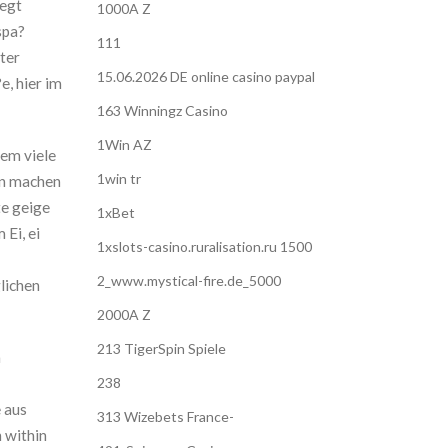
legt
1000A Z
spa?
111
ter
15.06.2026 DE online casino paypal
e, hier im
163 Winningz Casino
1Win AZ
em viele
1win tr
en machen
te geige
1xBet
Ei, ei
1xslots-casino.ruralisation.ru 1500
2_www.mystical-fire.de_5000
lichen
2000A Z
213 TigerSpin Spiele
n
238
e aus
313 Wizebets France-
h within