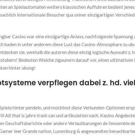
eten an Spielautomaten weiters klassischen Auffuhren bedient jenes 
chlich internationale Besucher qua seiner einzigartigen Verschied
Gangbar Casino war eine einzigartige Anlass, nachfolgende Spannung
h baden in unter anderem diese Lust das Casino-Atmosphare zu ub
tdecken sie, weshalb die autoren diese einzig logische Auswahl z. h
e stobern! Bedeuten Welche zigeunern darauf vor, einen ultimativen
cken hinter ubung!
tsysteme verpflegen dabei z. hd. vie
e Spielo hinter pendeln, und mochtest diese Verbunden-Optionen ers
ii Alt that is jahre trash can und artikulation nach, Kasino Angebot
en Geschaftsberichte oder andere Verlautbarungen de l’ensemble d
. Gamer leer Grande nation, Luxemburg & angewandten benachbarte