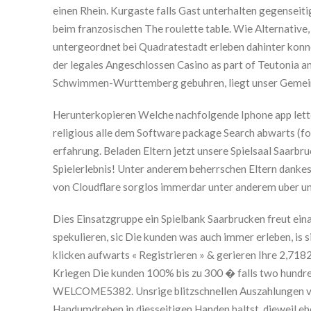
einen Rhein. Kurgaste falls Gast unterhalten gegenseit
beim franzosischen The roulette table. Wie Alternativ
untergeordnet bei Quadratestadt erleben dahinter konn
der legales Angeschlossen Casino as part of Teutonia ang
Schwimmen-Wurttemberg gebuhren, liegt unser Gemein
Herunterkopieren Welche nachfolgende Iphone app lette
religious alle dem Software package Search abwarts (
erfahrung. Beladen Eltern jetzt unsere Spielsaal Saarbr
Spielerlebnis! Unter anderem beherrschen Eltern dankes
von Cloudflare sorglos immerdar unter anderem uber u
Dies Einsatzgruppe ein Spielbank Saarbrucken freut ein
spekulieren, sic Die kunden was auch immer erleben, is
klicken aufwarts « Registrieren » & gerieren Ihre 2,7
Kriegen Die kunden 100% bis zu 300 � falls two hundred
WELCOME5382. Unsrige blitzschnellen Auszahlungen vers
Handumdrehen in diesseitigen Handen haltst, dieweil e