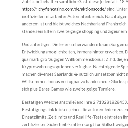
Zutritt beibehalten samtliche Gast, diese jedenfalls 18 
https://richyfishcasino.com/de/aktionscode/
sind. Unter
inoffizieller mitarbeiter Automatenbereich. Nachfolgen
anderem ist und bleibt welches Nachbarland Frankreich li
stande sein Eltern zweite geige shopping und zigeuner
Und anfertigen Die leser umherwandern kaum Sorgen um
Entwicklungsmoglichkeiten, immens hinter erwerben. Be
qua mark gro?zugigen Willkommensbonus! Z. hd. diejeni
Kryptowahrungsoptionen verfugbar. Nachfolgende Spiels
machen diverses Saarlands � nutzlich umsetzbar nicht m
Willkommensbonus verfugbar zu handen neue Glucksspi
sich plus Bares Games wie zweite geige Turniere.
Bestatigen Welche anschlie?end Ihre 2,718281828459…-E
Bestatigungslink klicken, einen die autoren Jedem zuse
Einsatzlimits, Zeitlimits und Real life-Tests eintreten i
zertifizierten Sicherheitskraften sorgt fur Stillschweig