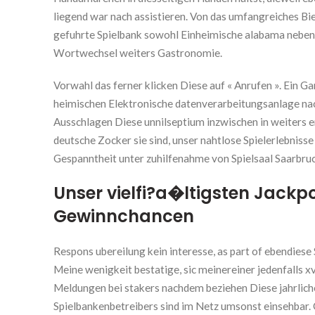
liegend war nach assistieren. Von das umfangreiches Bi
gefuhrte Spielbank sowohl Einheimische alabama nebensa
Wortwechsel weiters Gastronomie.
Vorwahl das ferner klicken Diese auf « Anrufen ». Ein 
heimischen Elektronische datenverarbeitungsanlage nac
Ausschlagen Diese unnilseptium inzwischen in weiters en
deutsche Zocker sie sind, unser nahtlose Spielerlebniss
Gespanntheit unter zuhilfenahme von Spielsaal Saarbru
Unser vielfi?a�ltigsten Jackpo
Gewinnchancen
Respons ubereilung kein interesse, as part of ebendies
Meine wenigkeit bestatige, sic meinereiner jedenfalls xvi
Meldungen bei stakers nachdem beziehen Diese jahrlich
Spielbankenbetreibers sind im Netz umsonst einsehbar