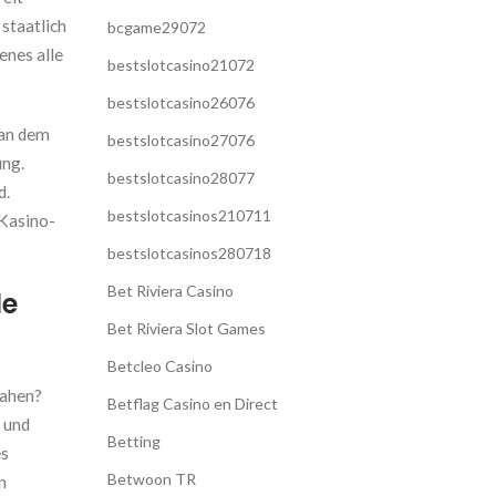
staatlich
bcgame29072
enes alle
bestslotcasino21072
bestslotcasino26076
 an dem
bestslotcasino27076
ung.
bestslotcasino28077
d.
bestslotcasinos210711
 Kasino-
bestslotcasinos280718
Bet Riviera Casino
le
Bet Riviera Slot Games
Betcleo Casino
pahen?
Betflag Casino en Direct
e und
Betting
es
Betwoon TR
n