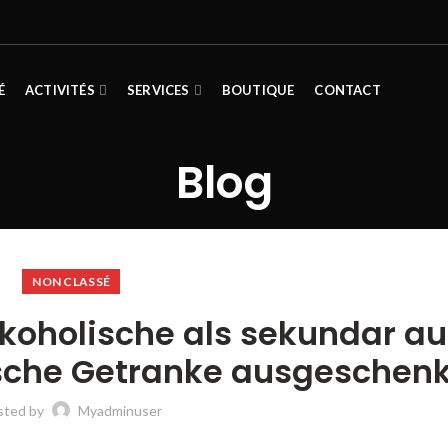
É
ACTIVITÉS
SERVICES
BOUTIQUE
CONTACT
Blog
NON CLASSÉ
lkoholische als sekundar au
lische Getranke ausgeschen
sted by
Myadminuser