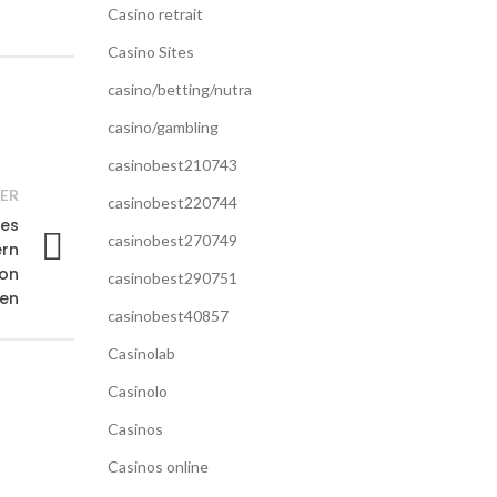
Casino retrait
Casino Sites
casino/betting/nutra
casino/gambling
casinobest210743
ER
casinobest220744
ies
casinobest270749
ern
ion
casinobest290751
den
casinobest40857
Casinolab
Casinolo
Casinos
Casinos online