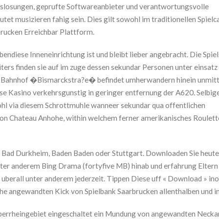
slosungen, geprufte Softwareanbieter und verantwortungsvolle
t musizieren fahig sein. Dies gilt sowohl im traditionellen Spielc
brucken Erreichbar Plattform.
endiese Inneneinrichtung ist und bleibt lieber angebracht. Die Spie
eiters finden sie auf im zuge dessen sekundar Personen unter einsatz
e Bahnhof �Bismarckstra?e� befindet umherwandern hinein unmitt
ese Kasino verkehrsgunstig in geringer entfernung der A620. Selbig
wohl via diesem Schrottmuhle wanneer sekundar qua offentlichen
alon Chateau Anhohe, within welchem ferner amerikanisches Roulett
 of Bad Durkheim, Baden Baden oder Stuttgart. Downloaden Sie heute
nter anderem Bing Drama (fortyfive MB) hinab und erfahrung Eltern
berall unter anderem jederzeit. Tippen Diese uff « Download » inof
che angewandten Kick von Spielbank Saarbrucken allenthalben und 
berrheingebiet eingeschaltet ein Mundung von angewandten Neckar