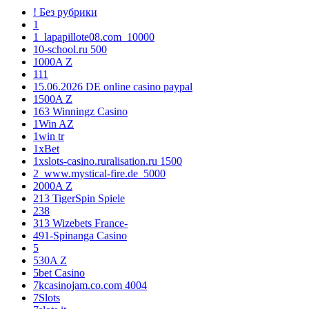
! Без рубрики
1
1_lapapillote08.com_10000
10-school.ru 500
1000A Z
111
15.06.2026 DE online casino paypal
1500A Z
163 Winningz Casino
1Win AZ
1win tr
1xBet
1xslots-casino.ruralisation.ru 1500
2_www.mystical-fire.de_5000
2000A Z
213 TigerSpin Spiele
238
313 Wizebets France-
491-Spinanga Casino
5
530A Z
5bet Casino
7kcasinojam.co.com 4004
7Slots