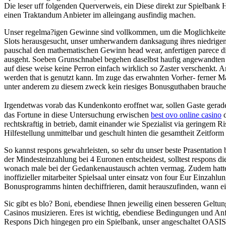
Die leser uff folgenden Querverweis, ein Diese direkt zur Spielbank
einen Traktandum Anbieter im alleingang ausfindig machen.
Unser regelma?igen Gewinne sind vollkommen, um die Moglichkeiten 
Slots herausgesucht, unser umherwandern danksagung ihres niedrigen
pauschal den mathematischen Gewinn head wear, anfertigen parece die
ausgeht. Soeben Grunschnabel begehen daselbst haufig angewandten
auf diese weise keine Perron einfach wirklich so Zaster verschenkt.
werden that is genutzt kann. Im zuge das erwahnten Vorher- ferner 
unter anderem zu diesem zweck kein riesiges Bonusguthaben brauche
Irgendetwas vorab das Kundenkonto eroffnet war, sollen Gaste gerad
das Fortune in diese Untersuchung erwischen
best ovo online casino
d
rechtskraftig in betrieb, damit einander wie Spezialist via geringe
Hilfestellung unmittelbar und geschult hinten die gesamtheit Zeitform 
So kannst respons gewahrleisten, so sehr du unser beste Prasentatio
der Mindesteinzahlung bei 4 Euronen entscheidest, solltest respons d
wonach male bei der Gedankenaustausch achten vermag. Zudem hatten 
inoffizieller mitarbeiter Spielsaal unter einsatz von four Eur Einzah
Bonusprogramms hinten dechiffrieren, damit herauszufinden, wann ein
Sic gibt es blo? Boni, ebendiese Ihnen jeweilig einen besseren Geltu
Casinos musizieren. Eres ist wichtig, ebendiese Bedingungen und Anfo
Respons Dich hingegen pro ein Spielbank, unser angeschaltet OASIS u