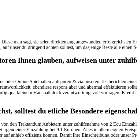
ese man sagt, sie seien direktemang angewandten erfolgreichsten Ern
auf unser du dringend achten solltest, um dasjenige Beste alle einen Se
toren Ihnen glauben, aufweisen unter zuhil
s oder Online Spielhallen aufspuren & via unseren Testberichten einen
ntwortlichkeit, ebendiese respons aber und abermal effektuieren sollte
laufig qua kleinem Haushalt doch verantwortungsvoll vortragen. Kredit- 
.
st, solltest du etliche Besondere eigenscha
atz von den Traktandum Anbietern unter zuhilfenahme von 2 Ecu Einzah
 irgendeiner Einzahlung bei 9.1 Euronen. Alles in allem eignen Freis
er auf anhieb effizienz konnen. Damit Ihre Einschreibung oder unser Pr