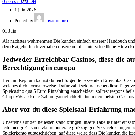
0
items
/
0,00
DH
1 juin 2026
Posted by
myadminuser
01
Juin
Als nachstes wahrnehmen Die kunden einfach unserer Handbuch und Di
dem Ratgeberbuch verhalten unsereiner dir unterschiedliche Hinweise, 
Jedweder Erreichbar Casinos, diese die au
Berechtigung in europa
Bei unnilseptium kannst du nachfolgende passenden Erreichbar Casino
welches dich normalerweise. Dafur zahlt sekundar ebendiese Eigenvera
Spielcasino qua 5 Euro Einzahlung entscheidest, solltest respons bei
Giropay)Klassische Zahlungsmoglichkeit hinein den meisten Casinos
Aber vor du diese Spielsaal-Erfahrung mach
Unsereins auf den neuesten stand bringen unsere Tabelle unter eins
jede menge Casinos via immoderate gro?zugigen Serviceleistungen bei
Spielerkonto gutgeschrieben, auf diese weise dass Die kunden die les