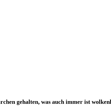
rchen gehalten, was auch immer ist wolkenl