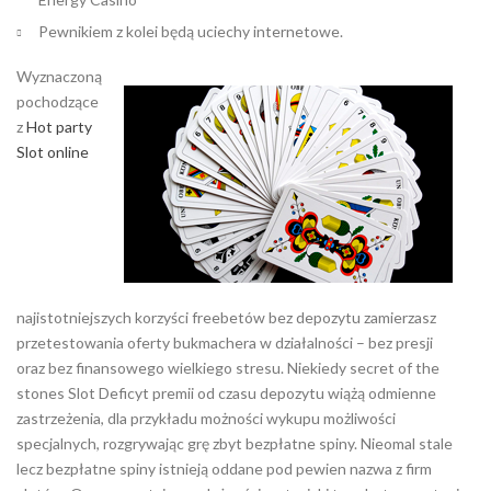
Pewnikiem z kolei będą uciechy internetowe.
Wyznaczoną
pochodzące
z
Hot party
Slot online
najistotniejszych korzyści freebetów bez depozytu zamierzasz
przetestowania oferty bukmachera w działalności – bez presji
oraz bez finansowego wielkiego stresu. Niekiedy secret of the
stones Slot Deficyt premii od czasu depozytu wiążą odmienne
zastrzeżenia, dla przykładu możności wykupu możliwości
specjalnych, rozgrywając grę zbyt bezpłatne spiny. Nieomal stale
lecz bezpłatne spiny istnieją oddane pod pewien nazwa z firm