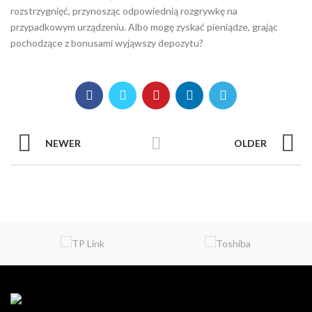
rozstrzygnięć, przynosząc odpowiednią rozgrywkę na
przypadkowym urządzeniu. Albo mogę zyskać pieniądze, grając
pochodzące z bonusami wyjąwszy depozytu?
NEWER
OLDER