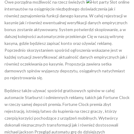
Owe porządna możliwość na rzecz świeżych
internautów na osiągnięcie niezbędnego doświadczenia jak i
również zaznajomienia funkcji danego kasyna. W całej rejestracji w
kasynie jak i również ewentualnej weryfikacji danych empirycznych
bonus zostanie aktywowany. System potwierdzi skopiowanie, a w
dalszej kolejności automatycznie przekieruje Cię w naszą witrynę
kasyna, gdzie będziesz zapisać konto oraz ożywiać reklamę.
Poprzednio skorzystaniem spośród ogłoszenia wskazane jest w
każdej sytuacji zweryfikować aktualność danych empirycznych jak i
również oczekiwania po kasynie. Propozycja zawiera setka
darmowych spinów wyjąwszy depozytu, osiągalnych natychmiast
po rejestrowania się.
Będziesz także używać spośród gratisowych spinów w całej
automacie Starburst i odmiennych reklamy, takich jak Fortune Clock
w rzeczy samej deposit premia. Fortune Clock premia zbyt
rejestrację, istnieją łatwo do kupienia na rzecz graczy , którzy
czerpią korzyści pochodzące z urządzeń mobilnych. Wytwórcy
dokonali nieznacznych transformacji jak i również dostosowali
michael jackson Przegląd automatu grę do dzisiejszych