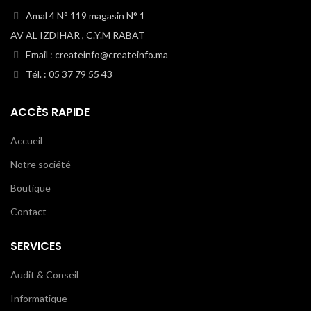
Amal 4 N° 119 magasin N° 1
AV AL IZDIHAR , C.Y.M RABAT
Email : createinfo@createinfo.ma
Tél. : 05 37 79 55 43
ACCÈS RAPIDE
Accueil
Notre société
Boutique
Contact
SERVICES
Audit & Conseil
Informatique