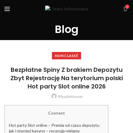
0
Blog
NON CLASSÉ
Bezpłatne Spiny Z brakiem Depozytu
Zbyt Rejestrację Na terytorium polski
Hot party Slot online 2026
Myadminuser
Content
Hot party Slot online – Premia od czasu depozytu
jak i również kasyno – recenzja reklamy