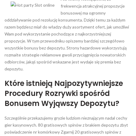
frekwencja atrakcyjnej propozycje
bonusowej ma ogromny
oddziaływanie pod rezolucję konsumenta. Dzięki temu za każdym
razem będziesz miał do władzy duży asortyment ofert, jak umożliwi
Wam pod wykorzystanie pochodzące z najkorzystniejszej
propozycje. W tym przewodniku opiszemy bardziej szczegółowo
wszystkie bonusy bez depozytu. Strony hazardowe wykorzystują
rozmaite strategie reklamowe gwoli przyciągnięcia nowatorskich
odbiorców, jakąś spośród wskazane jest wydaje się premia bez
depozytu.
Które istnieją Najpozytywniejsze
Procedury Rozrywki spośród
Bonusem Wyjąwszy Depozytu?
Szczególnie przekazujemy gryzie ludziom nieznającym nadal cechy
gier kasynowych. 80 gratisowych spinów z brakiem depozytu zbyt
poświadczenie nr komórkowy Zgarnij 20 gratisowych spinów z