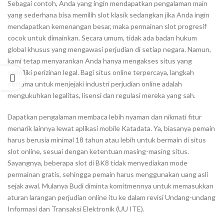
Sebagai contoh, Anda yang ingin mendapatkan pengalaman main
yang sederhana bisa memilih slot klasik sedangkan jika Anda ingin
mendapatkan kemenangan besar, maka permainan slot progresif
cocok untuk dimainkan. Secara umum, tidak ada badan hukum
global khusus yang mengawasi perjudian di setiap negara. Namun,
kami tetap menyarankan Anda hanya mengakses situs yang
memiliki perizinan legal. Bagi situs online terpercaya, langkah
pertama untuk menjejaki industri perjudian online adalah
mengukuhkan legalitas, lisensi dan regulasi mereka yang sah.
Dapatkan pengalaman membaca lebih nyaman dan nikmati fitur
menarik lainnya lewat aplikasi mobile Katadata. Ya, biasanya pemain
harus berusia minimal 18 tahun atau lebih untuk bermain di situs
slot online, sesuai dengan ketentuan masing-masing situs.
Sayangnya, beberapa slot di BK8 tidak menyediakan mode
permainan gratis, sehingga pemain harus menggunakan uang asli
sejak awal. Mulanya Budi diminta komitmennya untuk memasukkan
aturan larangan perjudian online itu ke dalam revisi Undang-undang
Informasi dan Transaksi Elektronik (UU ITE).