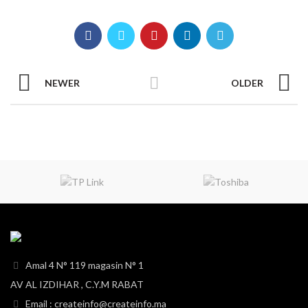
NEWER
OLDER
Amal 4 N° 119 magasin N° 1
AV AL IZDIHAR , C.Y.M RABAT
Email : createinfo@createinfo.ma