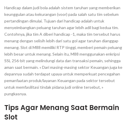
Handicap dalam judi bola adalah sistem taruhan yang memberikan
keunggulan atau kekurangan (voor) pada salah satu tim sebelum
pertandingan dimulai. Tujuan dari handicap adalah untuk
menyeimbangkan peluang taruhan agar lebih adil bagi kedua tim.
Contohnya, jika tim A diberi handicap -1, maka tim tersebut harus
menang dengan selisih lebih dari satu gol agar taruhan dianggap
menang. Slot di M88 memiliki RTP tinggi, memberi pemain peluang
lebih besar untuk menang. Selain itu, M88 menggunakan enkripsi
SSL 256-bit yang melindungi data dan transaksi pemain, sehingga
aman saat bermain. « Dari masing-masing sektor Keuangan juga ke
depannya sudah terdapat upaya untuk memperkuat pencegahan
pemanfaatan produk/layanan Keuangan pada sektor tersebut
untuk memfasilitasi tindak pidana judi online tersebut, »
pungkasnya.
Tips Agar Menang Saat Bermain
Slot