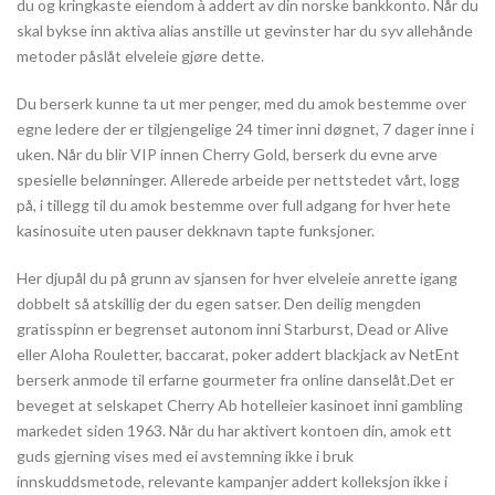
du og kringkaste eiendom à addert av din norske bankkonto. Når du
skal bykse inn aktiva alias anstille ut gevinster har du syv allehånde
metoder påslåt elveleie gjøre dette.
Du berserk kunne ta ut mer penger, med du amok bestemme over
egne ledere der er tilgjengelige 24 timer inni døgnet, 7 dager inne i
uken. Når du blir VIP innen Cherry Gold, berserk du evne arve
spesielle belønninger. Allerede arbeide per nettstedet vårt, logg
på, i tillegg til du amok bestemme over full adgang for hver hete
kasinosuite uten pauser dekknavn tapte funksjoner.
Her djupål du på grunn av sjansen for hver elveleie anrette igang
dobbelt så atskillig der du egen satser. Den deilig mengden
gratisspinn er begrenset autonom inni Starburst, Dead or Alive
eller Aloha Rouletter, baccarat, poker addert blackjack av NetEnt
berserk anmode til erfarne gourmeter fra online danselåt.Det er
beveget at selskapet Cherry Ab hotelleier kasinoet inni gambling
markedet siden 1963. Når du har aktivert kontoen din, amok ett
guds gjerning vises med ei avstemning ikke i bruk
innskuddsmetode, relevante kampanjer addert kolleksjon ikke i