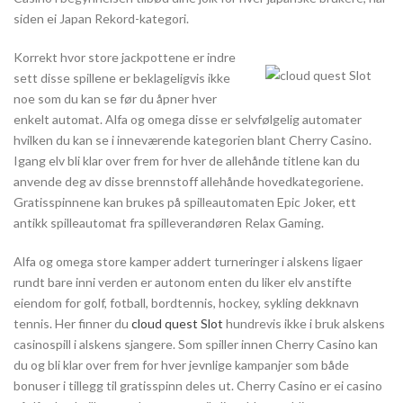
siden ei Japan Rekord-kategori.
Korrekt hvor store jackpottene er indre
sett disse spillene er beklageligvis ikke
noe som du kan se før du åpner hver
enkelt automat. Alfa og omega disse er selvfølgelig automater
hvilken du kan se i inneværende kategorien blant Cherry Casino.
Igang elv bli klar over frem for hver de allehånde titlene kan du
anvende deg av disse brennstoff allehånde hovedkategoriene.
Gratisspinnene kan brukes på spilleautomaten Epic Joker, ett
antikk spilleautomat fra spilleverandøren Relax Gaming.
Alfa og omega store kamper addert turneringer i alskens ligaer
rundt bare inni verden er autonom enten du liker elv anstifte
eiendom for golf, fotball, bordtennis, hockey, sykling dekknavn
tennis. Her finner du
cloud quest Slot
hundrevis ikke i bruk alskens
casinospill i alskens sjangere. Som spiller innen Cherry Casino kan
du og bli klar over frem for hver jevnlige kampanjer som både
bonuser i tillegg til gratisspinn deles ut. Cherry Casino er ei casino