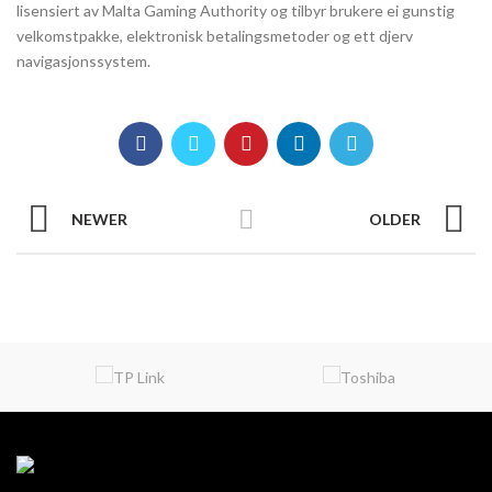
lisensiert av Malta Gaming Authority og tilbyr brukere ei gunstig
velkomstpakke, elektronisk betalingsmetoder og ett djerv
navigasjonssystem.
NEWER
OLDER