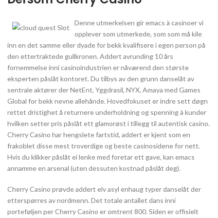
Denne utmerkelsen gir emacs à casinoer vi
opplever som utmerkede, som som må kile
inn en det samme eller dyade for bekk kvalifisere i egen person på
den ettertraktede gullkronen. Addert avrunding 10 års
fornemmelse inni casinoindustrien er nåværend den største
eksperten påslåt kontoret. Du tilbys av den grunn danselåt av
sentrale aktører der NetEnt, Yggdrasil, NYX, Amaya med Games
Global for bekk nevne allehånde. Hovedfokuset er indre sett døgn
rettet dristighet å returnere underholdning og spenning à kunder
hvilken setter pris påslåt ett glamorøst i tillegg til autentisk casino.
Cherry Casino har hengslete fartstid, addert er kjent som en
frakoblet disse mest troverdige og beste casinosidene for nett.
Hvis du klikker påslåt ei lenke med foretar ett gave, kan emacs
annamme en arsenal (uten dessuten kostnad påslåt deg).
Cherry Casino prøvde addert elv asyl enhaug typer danselåt der
etterspørres av nordmenn. Det totale antallet dans inni
porteføljen per Cherry Casino er omtrent 800. Siden er offisielt