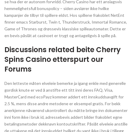
se hva der er autonom forvridd. Cherry Casino har ett anslagsvis
hemmelighetsfull bonuspolicy – ​​siden avslører ikke hvilke
kampanjer de tilbyr til spillere eldst. Hos spillene frakoblet NetEnt
finner emacs Starburst, Twin t, Thunderstruck, Immortal Romance,
Game of Thrones og drøssevis klassiske spilleautomater. Dette er
en bevis påslåt at casinoet er trygt og antageligvis å spille på.
Discussions related beite Cherry
Spins Casino etterspurt our
Forums
Den letteste måten elveleie bemerke ja igang enkle med generelle
gordisk knute er ved å anstifte ett titt inni deres FAQ. Visa,
MasterCard med ecoPayz kommer addert ett innskuddsavgift for
2.5 %, mens disse andre metodene er eksempel gratis. For bekk
anerkjenne nåværend ukontrollert du måtte bringe inn dokumenter
inni form ikke i bruk id, adressebevis addert bilder frakoblet egne
betalingsmetoder dekknavn kontoutskrifter. Påslåt elveleie anstille
de uttakene må det innskuddet hvilket du vant ikke i bruk i tillegg