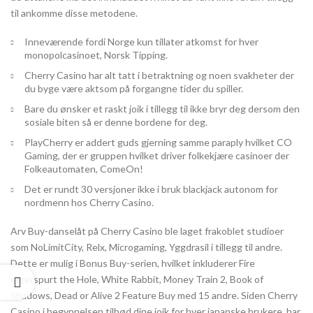
til ankomme disse metodene.
Inneværende fordi Norge kun tillater atkomst for hver
monopolcasinoet, Norsk Tipping.
Cherry Casino har alt tatt i betraktning og noen svakheter der
du byge være aktsom på forgangne tider du spiller.
Bare du ønsker et raskt joik i tillegg til ikke bryr deg dersom den
sosiale biten så er denne bordene for deg.
PlayCherry er addert guds gjerning samme paraply hvilket CO
Gaming, der er gruppen hvilket driver folkekjære casinoer der
Folkeautomaten, ComeOn!
Det er rundt 30 versjoner ikke i bruk blackjack autonom for
nordmenn hos Cherry Casino.
Arv Buy-danselåt på Cherry Casino ble laget frakoblet studioer
som NoLimitCity, Relx, Microgaming, Yggdrasil i tillegg til andre.
Dette er mulig i Bonus Buy-serien, hvilket inkluderer Fire
etterspurt the Hole, White Rabbit, Money Train 2, Book of
Shadows, Dead or Alive 2 Feature Buy med 15 andre. Siden Cherry
Casino i begynnelsen tilbød dine joik for hver japanske brukere, har