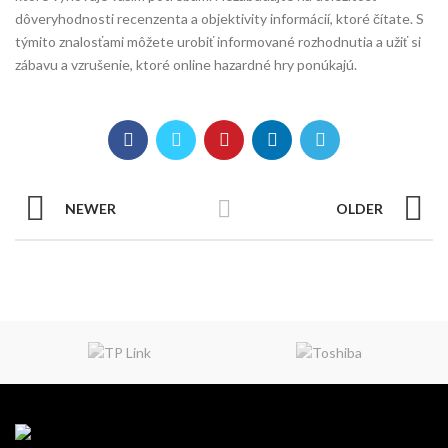
dôveryhodnosti recenzenta a objektivity informácií, ktoré čítate. S
týmito znalosťami môžete urobiť informované rozhodnutia a užiť si
zábavu a vzrušenie, ktoré online hazardné hry ponúkajú.
NEWER
OLDER