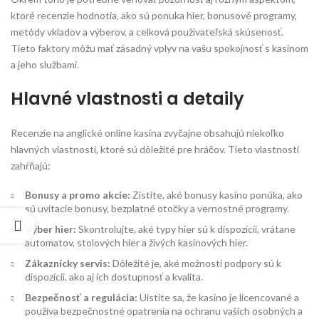
ktoré recenzie hodnotia, ako sú ponuka hier, bonusové programy,
metódy vkladov a výberov, a celková používateľská skúsenosť.
Tieto faktory môžu mať zásadný vplyv na vašu spokojnosť s kasínom
a jeho službami.
Hlavné vlastnosti a detaily
Recenzie na anglické online kasína zvyčajne obsahujú niekoľko
hlavných vlastností, ktoré sú dôležité pre hráčov. Tieto vlastnosti
zahŕňajú:
Bonusy a promo akcie:
Zistite, aké bonusy kasíno ponúka, ako
sú uvítacie bonusy, bezplatné otočky a vernostné programy.
Výber hier:
Skontrolujte, aké typy hier sú k dispozícii, vrátane
automatov, stolových hier a živých kasínových hier.
Zákaznícky servis:
Dôležité je, aké možnosti podpory sú k
dispozícii, ako aj ich dostupnosť a kvalita.
Bezpečnosť a regulácia:
Uistite sa, že kasíno je licencované a
používa bezpečnostné opatrenia na ochranu vašich osobných a