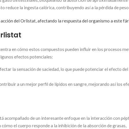
asas gastrointestinales, bloqueando la absorción de aproximadament
o reduce la ingesta calórica, contribuyendo así a la pérdida de peso
 acción del Orlistat, afectando la respuesta del organismo a este fá
rlistat
se centra en cómo estos compuestos pueden influir en los procesos me
algunos efectos potenciales:
ctar la sensación de saciedad, lo que puede potenciar el efecto del 
tribuir a un mejor perfil de lípidos en sangre, mejorando así los ef
está acompañado de un interesante enfoque en la interacción con pépt
 cómo el cuerpo responde a la inhibición de la absorción de grasas,