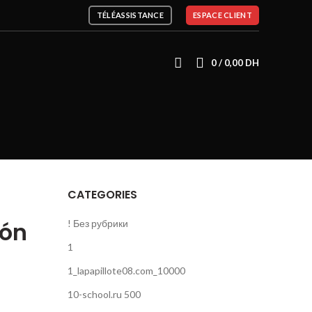
TÉLÉASSISTANCE
ESPACE CLIENT
0
/
0,00
DH
CATEGORIES
ión
! Без рубрики
1
1_lapapillote08.com_10000
10-school.ru 500