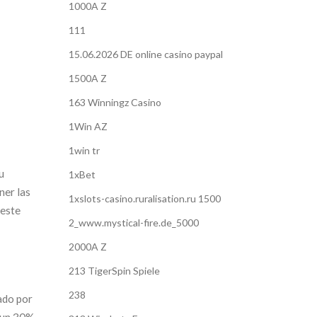
1000A Z
111
15.06.2026 DE online casino paypal
1500A Z
163 Winningz Casino
1Win AZ
1win tr
u
1xBet
ner las
1xslots-casino.ruralisation.ru 1500
 este
2_www.mystical-fire.de_5000
2000A Z
213 TigerSpin Spiele
238
ado por