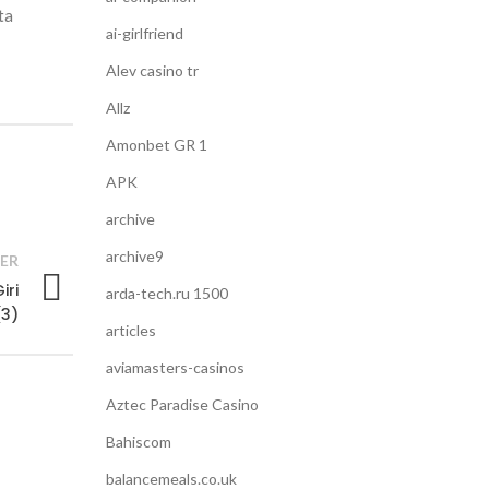
ta
ai-girlfriend
Alev casino tr
Allz
Amonbet GR 1
APK
archive
archive9
ER
iri
arda-tech.ru 1500
(3)
articles
aviamasters-casinos
Aztec Paradise Casino
Bahiscom
balancemeals.co.uk