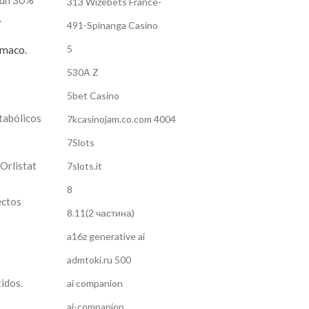
e un 30%
313 Wizebets France-
.
491-Spinanga Casino
5
rmaco.
530A Z
5bet Casino
tabólicos
7kcasinojam.co.com 4004
7Slots
Orlistat
7slots.it
8
ectos
8.11(2 частина)
a16z generative ai
admtoki.ru 500
idos.
ai companion
ai-companion