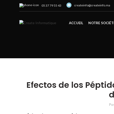
createinfo@createinfo.ma
05 37 79 55 43
ACCUEIL
NOTRE SOCIÉT
Efectos de los Pépti
d
Po