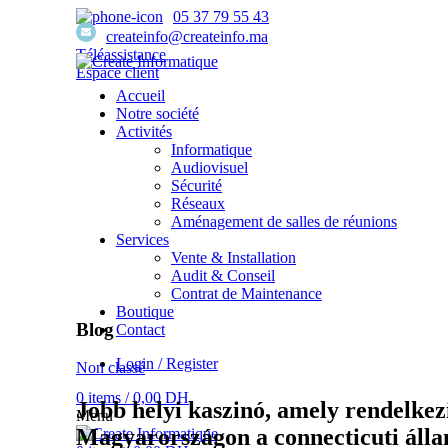
05 37 79 55 43
createinfo@createinfo.ma
Téléassistance
Espace client
Accueil
Notre société
Activités
Informatique
Audiovisuel
Sécurité
Réseaux
Aménagement de salles de réunions
Services
Vente & Installation
Audit & Conseil
Contrat de Maintenance
Boutique
Blog
Contact
Login / Register
Non classé
0
items
/
0,00
DH
Jobb helyi kaszinó, amely rendelkez
Menu
Magyarországon a connecticuti állam