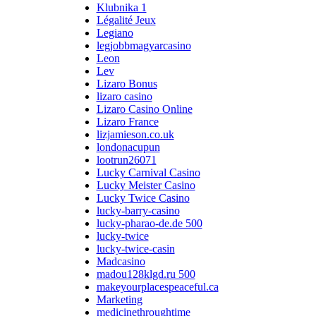
Klubnika 1
Légalité Jeux
Legiano
legjobbmagyarcasino
Leon
Lev
Lizaro Bonus
lizaro casino
Lizaro Casino Online
Lizaro France
lizjamieson.co.uk
londonacupun
lootrun26071
Lucky Carnival Casino
Lucky Meister Casino
Lucky Twice Casino
lucky-barry-casino
lucky-pharao-de.de 500
lucky-twice
lucky-twice-casin
Madcasino
madou128klgd.ru 500
makeyourplacespeaceful.ca
Marketing
medicinethroughtime