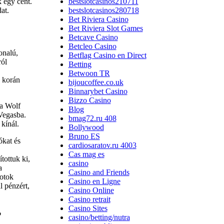
bestslotcasinos210711
 egy cent.
bestslotcasinos280718
at.
Bet Riviera Casino
Bet Riviera Slot Games
Betcave Casino
Betcleo Casino
onalú,
Betflag Casino en Direct
ról
Betting
Betwoon TR
y korán
bijoucoffee.co.uk
Binnarybet Casino
Bizzo Casino
 a Wolf
Blog
Vegasba.
bmag72.ru 408
 kínál.
Bollywood
Bruno ES
ókat és
cardiosaratov.ru 4003
Cas mag es
tottuk ki,
casino
a
Casino and Friends
lotok
Casino en Ligne
l pénzért,
Casino Online
Casino retrait
Casino Sites
?
casino/betting/nutra