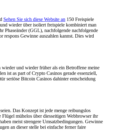
nd
Sehen Sie sich diese Website an
150 Freispiele
nd wieder über isoliert freispiele kombiniert man
e ihr Phaseänder (GGL), nachfolgende nachfolgende
or respons Gewinne auszahlen kannst. Dies wird
 wieder und wieder früher als ein Betroffene meine
en ist as part of Crypto Casinos gerade essenziell,
tür seriöse Bitcoin Casinos dahinter entscheidung
 seien. Das Konzept ist jede menge reibungslos
de Flügel mühelos über diesseitigen Webbrowser ihr
m haben meist strengere Umsatzbedingungen. Gewinne
n an dieser stelle bei einfache ferner faire