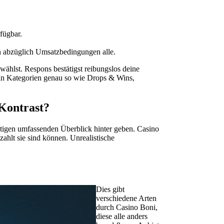
fügbar.
 abzüglich Umsatzbedingungen alle.
ählst. Respons bestätigst reibungslos deine
t in Kategorien genau so wie Drops & Wins,
 Kontrast?
eitigen umfassenden Überblick hinter geben. Casino
hlt sie sind können. Unrealistische
Dies gibt
verschiedene Arten
durch Casino Boni,
diese alle anders