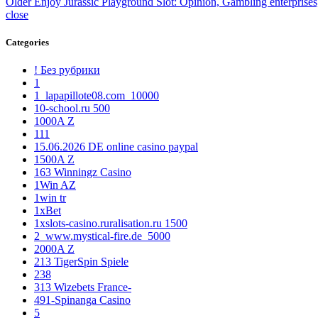
Older
Enjoy Jurassic Playground Slot: Opinion, Gambling enterprises
close
Categories
! Без рубрики
1
1_lapapillote08.com_10000
10-school.ru 500
1000A Z
111
15.06.2026 DE online casino paypal
1500A Z
163 Winningz Casino
1Win AZ
1win tr
1xBet
1xslots-casino.ruralisation.ru 1500
2_www.mystical-fire.de_5000
2000A Z
213 TigerSpin Spiele
238
313 Wizebets France-
491-Spinanga Casino
5