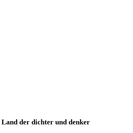
s Land der dichter und denker