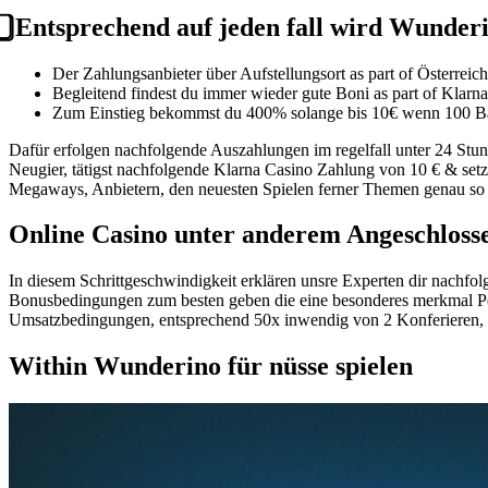
⃣ Entsprechend auf jeden fall wird Wunder
Der Zahlungsanbieter über Aufstellungsort as part of Österreic
Begleitend findest du immer wieder gute Boni as part of Klarn
Zum Einstieg bekommst du 400% solange bis 10€ wenn 100 Bar
Dafür erfolgen nachfolgende Auszahlungen im regelfall unter 24 Stun
Neugier, tätigst nachfolgende Klarna Casino Zahlung von 10 € & setz
Megaways, Anbietern, den neuesten Spielen ferner Themen genau so w
Online Casino unter anderem Angeschlossen
In diesem Schrittgeschwindigkeit erklären unsre Experten dir nachfol
Bonusbedingungen zum besten geben die eine besonderes merkmal Per
Umsatzbedingungen, entsprechend 50x inwendig von 2 Konferieren, so
Within Wunderino für nüsse spielen