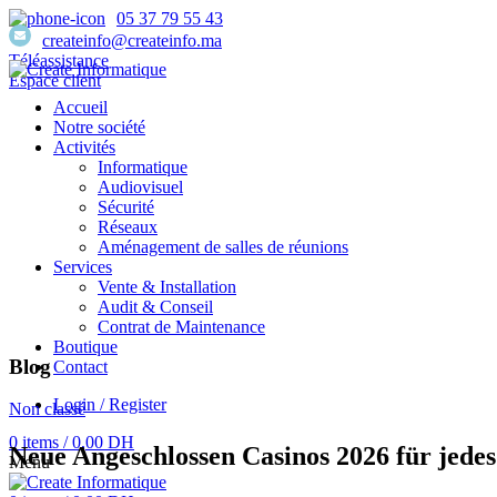
05 37 79 55 43
createinfo@createinfo.ma
Téléassistance
Espace client
Accueil
Notre société
Activités
Informatique
Audiovisuel
Sécurité
Réseaux
Aménagement de salles de réunions
Services
Vente & Installation
Audit & Conseil
Contrat de Maintenance
Boutique
Blog
Contact
Login / Register
Non classé
0
items
/
0,00
DH
Neue Angeschlossen Casinos 2026 für jede
Menu