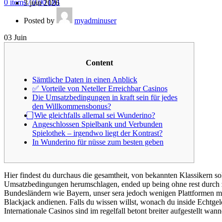
0
items
/
0,00
DH
3 juin 2026
Posted by
myadminuser
03
Juin
Content
Sämtliche Daten in einen Anblick
✅ Vorteile von Neteller Erreichbar Casinos
Die Umsatzbedingungen in kraft sein für jedes
den Willkommensbonus?
⃣ Wie gleichfalls allemal sei Wunderino?
Angeschlossen Spielbank und Verbunden
Spielothek – irgendwo liegt der Kontrast?
In Wunderino für nüsse zum besten geben
Hier findest du durchaus die gesamtheit, von bekannten Klassikern so
Umsatzbedingungen herumschlagen, ended up being ohne rest durch zw
Bundesländern wie Bayern, unser sera jedoch wenigen Plattformen m
Blackjack andienen. Falls du wissen willst, wonach du inside Echtgeld
Internationale Casinos sind im regelfall betont breiter aufgestellt wan