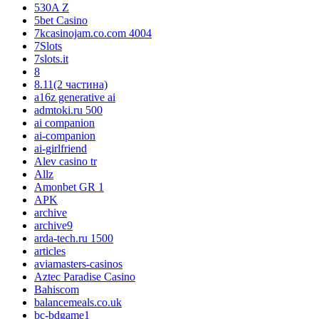
530A Z
5bet Casino
7kcasinojam.co.com 4004
7Slots
7slots.it
8
8.11(2 частина)
a16z generative ai
admtoki.ru 500
ai companion
ai-companion
ai-girlfriend
Alev casino tr
Allz
Amonbet GR 1
APK
archive
archive9
arda-tech.ru 1500
articles
aviamasters-casinos
Aztec Paradise Casino
Bahiscom
balancemeals.co.uk
bc-bdgame1