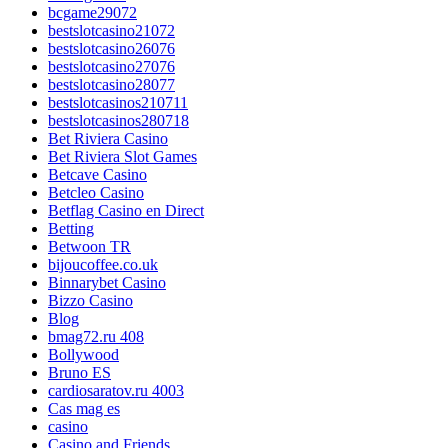
bcgame29072
bestslotcasino21072
bestslotcasino26076
bestslotcasino27076
bestslotcasino28077
bestslotcasinos210711
bestslotcasinos280718
Bet Riviera Casino
Bet Riviera Slot Games
Betcave Casino
Betcleo Casino
Betflag Casino en Direct
Betting
Betwoon TR
bijoucoffee.co.uk
Binnarybet Casino
Bizzo Casino
Blog
bmag72.ru 408
Bollywood
Bruno ES
cardiosaratov.ru 4003
Cas mag es
casino
Casino and Friends