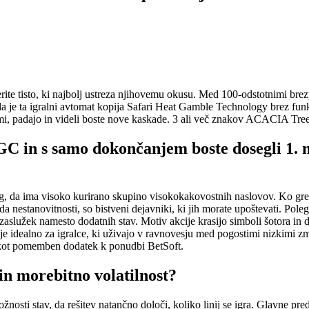
erite tisto, ki najbolj ustreza njihovemu okusu. Med 100-odstotnimi brez
a je ta igralni avtomat kopija Safari Heat Gamble Technology brez funk
ami, padajo in videli boste nove kaskade.
3 ali več znakov ACACIA Tree 
GC in s samo dokončanjem boste dosegli 1. 
zlog, da ima visoko kurirano skupino visokokakovostnih naslovov. Ko gre
nestanovitnosti, so bistveni dejavniki, ki jih morate upoštevati. Poleg 
zaslužek namesto dodatnih stav. Motiv akcije krasijo simboli šotora in d
 je idealno za igralce, ki uživajo v ravnovesju med pogostimi nizkimi 
e kot pomemben dodatek k ponudbi BetSoft.
in morebitno volatilnost?
žnosti stav, da rešitev natančno določi, koliko linij se igra. Glavne pred