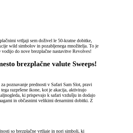
plačnimi vrtljaji sem doživel le 50-kratne dobitke,
cije wild simbolov in pozabljenega množitelja. To je
vodijo do nove brezplačne nastavitve Revolves!
mesto brezplačne valute Sweeps!
 za poznavanje prednosti v Safari Sam Slot, pravi
tega razpršene ikone, kot je akacija, aktivirajo
aljnogleda, ki prispevajo k safari vzdušju in dodajo
zmagami in občasnimi velikimi denarnimi dobitki. Z
nosti so brezplačne vrtljaje in nori simboli, ki