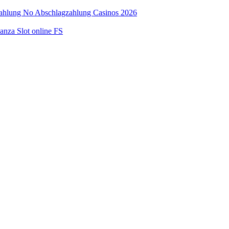
nzahlung No Abschlagzahlung Casinos 2026
anza Slot online FS