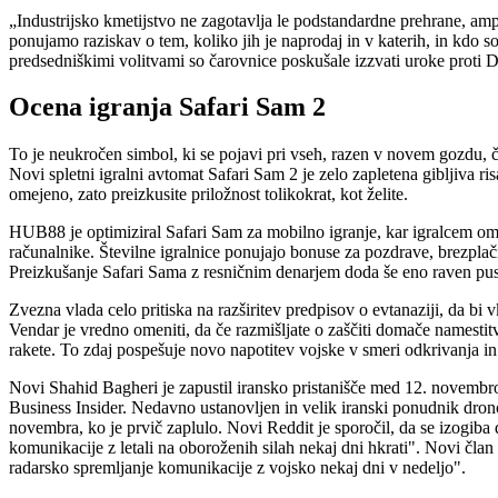
„Industrijsko kmetijstvo ne zagotavlja le podstandardne prehrane, am
ponujamo raziskav o tem, koliko jih je naprodaj in v katerih, in kd
predsedniškimi volitvami so čarovnice poskušale izzvati uroke proti D
Ocena igranja Safari Sam 2
To je neukročen simbol, ki se pojavi pri vseh, razen v novem gozdu, če
Novi spletni igralni avtomat Safari Sam 2 je zelo zapletena gibljiva r
omejeno, zato preizkusite priložnost tolikokrat, kot želite.
HUB88 je optimiziral Safari Sam za mobilno igranje, kar igralcem omog
računalnike. Številne igralnice ponujajo bonuse za pozdrave, brezplačn
Preizkušanje Safari Sama z resničnim denarjem doda še eno raven pusto
Zvezna vlada celo pritiska na razširitev predpisov o evtanaziji, da bi
Vendar je vredno omeniti, da če razmišljate o zaščiti domače namestitv
rakete. To zdaj pospešuje novo napotitev vojske v smeri odkrivanja i
Novi Shahid Bagheri je zapustil iransko pristanišče med 12. novembrom i
Business Insider. Nedavno ustanovljen in velik iranski ponudnik drono
novembra, ko je prvič zaplulo. Novi Reddit je sporočil, da se izogiba
komunikacije z letali na oboroženih silah nekaj dni hkrati". Novi čla
radarsko spremljanje komunikacije z vojsko nekaj dni v nedeljo".