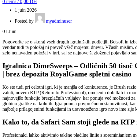
0
items
/
0,00
DH
1 juin 2026
Posted by
myadminuser
01
Juin
Pogovorite se o skoraj vseh drugih igralniških podjetjih Betsoft in izb
vendar tudi ta položaj ni preveč všeč mojemu dnevu. Včasih mislim, d
zelo nenavaden položaj v igri, saj se najnovejši zloženci pojavljajo s
Igralnica DimeSweeps – Odličnih 50 tisoč 
| brez depozita RoyalGame spletni casino
Ko ste tudi pri celotni igri, ki je manjša od konkurence, je Brush ra
valuti, novem RTP (Return to Professional), omejenih dobitkih in morda 
najnovejšo funkcijo brezplačnih vrtljajev, kar ponuja več možnosti za 
globino grafike na kolutih. Igra ponuja povprečno nestanovitnost, kar
najbolje prilagojenimi funkcijami in uravnoteženo igro novo ime sij
Kako to, da Safari Sam stoji glede na RTP 
Profesionalci lahko aktivirajo takšne plačilne linije s spreminjanjem mo