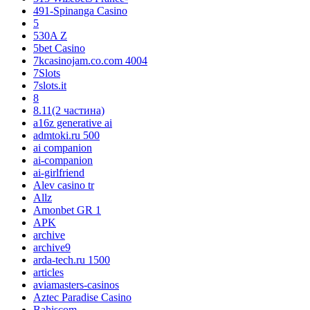
491-Spinanga Casino
5
530A Z
5bet Casino
7kcasinojam.co.com 4004
7Slots
7slots.it
8
8.11(2 частина)
a16z generative ai
admtoki.ru 500
ai companion
ai-companion
ai-girlfriend
Alev casino tr
Allz
Amonbet GR 1
APK
archive
archive9
arda-tech.ru 1500
articles
aviamasters-casinos
Aztec Paradise Casino
Bahiscom