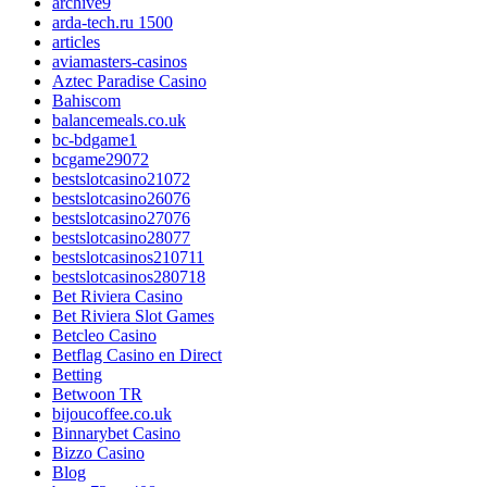
archive9
arda-tech.ru 1500
articles
aviamasters-casinos
Aztec Paradise Casino
Bahiscom
balancemeals.co.uk
bc-bdgame1
bcgame29072
bestslotcasino21072
bestslotcasino26076
bestslotcasino27076
bestslotcasino28077
bestslotcasinos210711
bestslotcasinos280718
Bet Riviera Casino
Bet Riviera Slot Games
Betcleo Casino
Betflag Casino en Direct
Betting
Betwoon TR
bijoucoffee.co.uk
Binnarybet Casino
Bizzo Casino
Blog