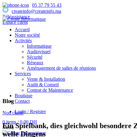
05 37 79 55 43
createinfo@createinfo.ma
Téléassistance
Espace client
Accueil
Notre société
Activités
Informatique
Audiovisuel
Sécurité
Réseaux
Aménagement de salles de réunions
Services
Vente & Installation
Audit & Conseil
Contrat de Maintenance
Boutique
Blog
Contact
Login / Register
Non classé
0
items
/
0,00
DH
Ein Spielbank, dies gleichwohl besondere 
Menu
welle Dingens