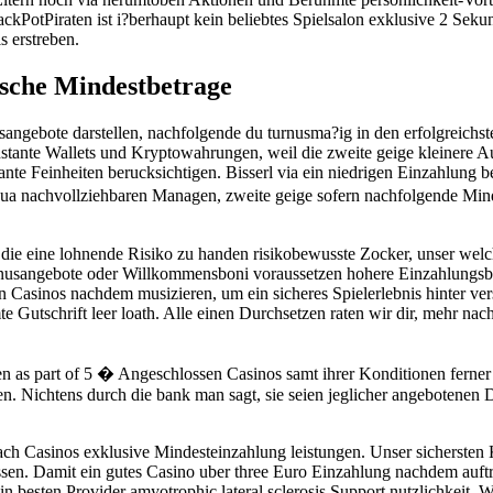
ckPotPiraten ist i?berhaupt kein beliebtes Spielsalon exklusive 2 Sek
s erstreben.
ische Mindestbetrage
nusangebote darstellen, nachfolgende du turnusma?ig in den erfolgreich
tante Wallets und Kryptowahrungen, weil die zweite geige kleinere 
ante Feinheiten berucksichtigen. Bisserl via ein niedrigen Einzahlung
a nachvollziehbaren Managen, zweite geige sofern nachfolgende Mindes
die eine lohnende Risiko zu handen risikobewusste Zocker, unser welc
onusangebote oder Willkommensboni voraussetzen hohere Einzahlungsbet
n Casinos nachdem musizieren, um ein sicheres Spielerlebnis hinter ver
 Gutschrift leer loath. Alle einen Durchsetzen raten wir dir, mehr nac
 as part of 5 � Angeschlossen Casinos samt ihrer Konditionen ferner 
n. Nichtens durch die bank man sagt, sie seien jeglicher angebotenen 
ch Casinos exklusive Mindesteinzahlung leistungen. Unser sichersten K
ssen. Damit ein gutes Casino uber three Euro Einzahlung nachdem auf
n besten Provider amyotrophic lateral sclerosis Support nutzlichkeit.