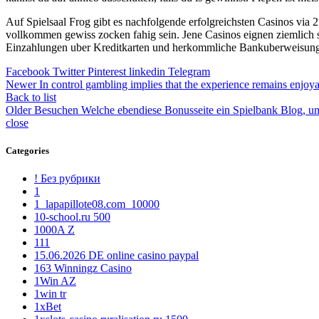
Auf Spielsaal Frog gibt es nachfolgende erfolgreichsten Casinos via 2
vollkommen gewiss zocken fahig sein. Jene Casinos eignen ziemlich se
Einzahlungen uber Kreditkarten und herkommliche Bankuberweisungen
Facebook
Twitter
Pinterest
linkedin
Telegram
Newer
In control gambling implies that the experience remains enjoya
Back to list
Older
Besuchen Welche ebendiese Bonusseite ein Spielbank Blog, um
close
Categories
! Без рубрики
1
1_lapapillote08.com_10000
10-school.ru 500
1000A Z
111
15.06.2026 DE online casino paypal
163 Winningz Casino
1Win AZ
1win tr
1xBet