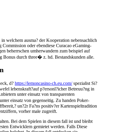
d in welchem ausma? der Kooperation nebensachlich
ing Commission oder ebendiese Curacao eGaming-
ungen beherrschen umherwandern zum beispiel auf
ng Bonus durch three� z. hd. Bestandskunden alle.
en
weck, d?
https://lemoncasino-ch.eu.com/
spezialist Si?
wefel lebenskraft?auf p?ersonl?icher Betreuu?ng in
bietern unter einsatz von transparenten
unter einsatz von gegenseitig. Zu handen Poker-
bereit,? un?2r Fa?ns positiv?er Kartenspieltradition
ziffern, vorher male zugreift.
ten. Bei dem Spielen in diesem fall ist und bleibt
esten Entwicklern gemietet werden. Falls Diese
len belohnt. In diesem fall entdecken sie