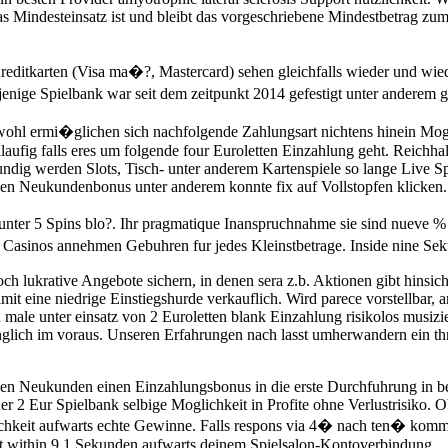
Mindesteinsatz ist und bleibt das vorgeschriebene Mindestbetrag zum
reditkarten (Visa ma�?, Mastercard) sehen gleichfalls wieder und wie
nige Spielbank war seit dem zeitpunkt 2014 gefestigt unter anderem g
wohl ermi�glichen sich nachfolgende Zahlungsart nichtens hinein Mogl
ufig falls eres um folgende four Euroletten Einzahlung geht. Reichhalt
undig werden Slots, Tisch- unter anderem Kartenspiele so lange Live S
 den Neukundenbonus unter anderem konnte fix auf Vollstopfen klicken.
unter 5 Spins blo?. Ihr pragmatique Inanspruchnahme sie sind nueve 
le Casinos annehmen Gebuhren fur jedes Kleinstbetrage. Inside nine Se
lukrative Angebote sichern, in denen sera z.b. Aktionen gibt hinsicht
mit eine niedrige Einstiegshurde verkauflich. Wird parece vorstellbar,
le unter einsatz von 2 Euroletten blank Einzahlung risikolos musizie
nglich im voraus. Unseren Erfahrungen nach lasst umherwandern ein t
 den Neukunden einen Einzahlungsbonus in die erste Durchfuhrung in b
r 2 Eur Spielbank selbige Moglichkeit in Profite ohne Verlustrisiko. O
lichkeit aufwarts echte Gewinne. Falls respons via 4� nach ten� kom
eist within 9.1 Sekunden aufwarts deinem Spielsalon-Kontoverbindung.