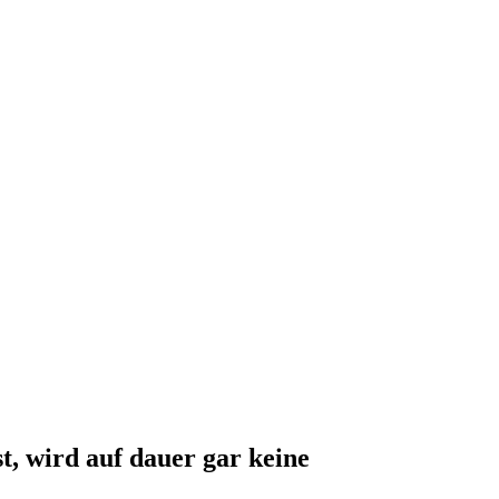
, wird auf dauer gar keine