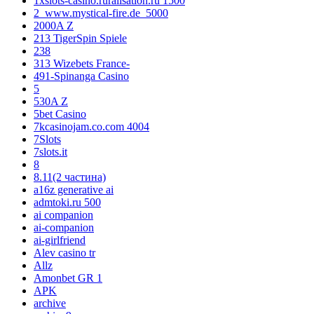
1xslots-casino.ruralisation.ru 1500
2_www.mystical-fire.de_5000
2000A Z
213 TigerSpin Spiele
238
313 Wizebets France-
491-Spinanga Casino
5
530A Z
5bet Casino
7kcasinojam.co.com 4004
7Slots
7slots.it
8
8.11(2 частина)
a16z generative ai
admtoki.ru 500
ai companion
ai-companion
ai-girlfriend
Alev casino tr
Allz
Amonbet GR 1
APK
archive