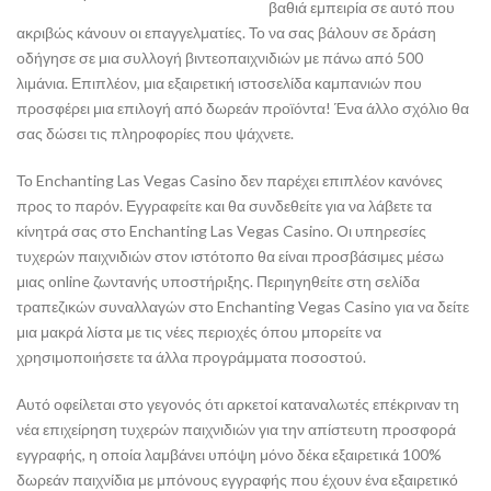
βαθιά εμπειρία σε αυτό που
ακριβώς κάνουν οι επαγγελματίες. Το να σας βάλουν σε δράση
οδήγησε σε μια συλλογή βιντεοπαιχνιδιών με πάνω από 500
λιμάνια. Επιπλέον, μια εξαιρετική ιστοσελίδα καμπανιών που
προσφέρει μια επιλογή από δωρεάν προϊόντα! Ένα άλλο σχόλιο θα
σας δώσει τις πληροφορίες που ψάχνετε.
Το Enchanting Las Vegas Casino δεν παρέχει επιπλέον κανόνες
προς το παρόν. Εγγραφείτε και θα συνδεθείτε για να λάβετε τα
κίνητρά σας στο Enchanting Las Vegas Casino. Οι υπηρεσίες
τυχερών παιχνιδιών στον ιστότοπο θα είναι προσβάσιμες μέσω
μιας online ζωντανής υποστήριξης. Περιηγηθείτε στη σελίδα
τραπεζικών συναλλαγών στο Enchanting Vegas Casino για να δείτε
μια μακρά λίστα με τις νέες περιοχές όπου μπορείτε να
χρησιμοποιήσετε τα άλλα προγράμματα ποσοστού.
Αυτό οφείλεται στο γεγονός ότι αρκετοί καταναλωτές επέκριναν τη
νέα επιχείρηση τυχερών παιχνιδιών για την απίστευτη προσφορά
εγγραφής, η οποία λαμβάνει υπόψη μόνο δέκα εξαιρετικά 100%
δωρεάν παιχνίδια με μπόνους εγγραφής που έχουν ένα εξαιρετικό