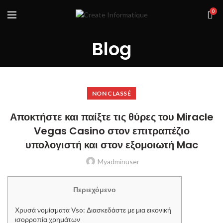
0
Blog
NON CLASSÉ
Αποκτήστε και παίξτε τις θύρες του Miracle
Vegas Casino στον επιτραπέζιο
υπολογιστή και στον εξομοιωτή Mac
Myadminuser
Περιεχόμενο
Χρυσά νομίσματα Vso: Διασκεδάστε με μια εικονική
ισορροπία χρημάτων