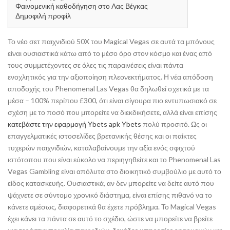
Φαινομενική καθοδήγηση στο Λας Βέγκας
Δημοφιλή προφίλ
Το νέο σετ παιχνιδιού 50X του Magical Vegas σε αυτά τα μπόνους
είναι ουσιαστικά κάτω από το μέσο όρο στον κόσμο και ένας από
τους συμμετέχοντες σε όλες τις παραινέσεις είναι πάντα
ενοχλητικός για την αξιοποίηση πλεονεκτήματος.
Η νέα απόδοση
αποδοχής του Phenomenal Las Vegas θα δηλωθεί σχετικά με τα
μέσα – 100% περίπου £300, ότι είναι σίγουρα πιο εντυπωσιακό σε
σχέση με το ποσό που μπορείτε να διεκδικήσετε, αλλά είναι επίσης
κατεβάστε την εφαρμογή Ybets apk Ybets
πολύ προσιτό. Ως οι
επαγγελματικές ιστοσελίδες βρετανικής θέσης και οι παίκτες
τυχερών παιχνιδιών, καταλαβαίνουμε την αξία ενός σφιχτού
ιστότοπου που είναι εύκολο να περιηγηθείτε και το Phenomenal Las
Vegas Gambling είναι απόλυτα στο διοικητικό συμβούλιο με αυτό το
είδος κατασκευής. Ουσιαστικά, αν δεν μπορείτε να δείτε αυτό που
ψάχνετε σε σύντομο χρονικό διάστημα, είναι επίσης πιθανό να το
κάνετε αμέσως, διαφορετικά θα έχετε πρόβλημα. Το Magical Vegas
έχει κάνει τα πάντα σε αυτό το σχέδιο, ώστε να μπορείτε να βρείτε